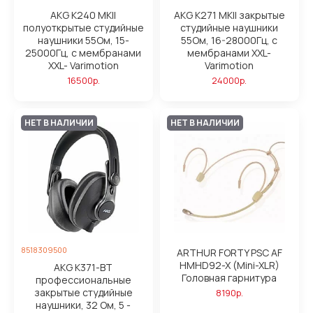
AKG K240 MKII
AKG K271 MKII закрытые
полуоткрытые студийные
студийные наушники
наушники 55Ом, 15-
55Ом, 16-28000Гц, с
25000Гц, с мембранами
мембранами XXL-
XXL- Varimotion
Varimotion
16500р.
24000р.
НЕТ В НАЛИЧИИ
НЕТ В НАЛИЧИИ
8518309500
ARTHUR FORTY PSC AF
HMHD92-X (Mini-XLR)
AKG K371-BT
Головная гарнитура
профессиональные
закрытые студийные
8190р.
наушники, 32 Ом, 5 -