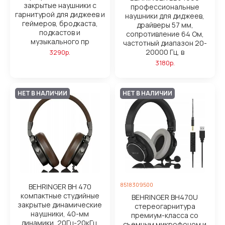
закрытые наушники с
профессиональные
гарнитурой для диджеев и
наушники для диджеев,
геймеров, бродкаста,
драйверы 57 мм,
подкастов и
сопротивление 64 Ом,
музыкального пр
частотный диапазон 20-
20000 Гц, в
3290р.
3180р.
НЕТ В НАЛИЧИИ
НЕТ В НАЛИЧИИ
8518309500
BEHRINGER BH 470
компактные студийные
BEHRINGER BH470U
закрытые динамические
стереогарнитура
наушники, 40-мм
премиум-класса со
динамики, 20Гц-20кГц,
съемным микрофоном и