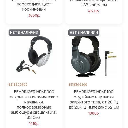
переходник, цвет
USB-кабелем
коричневый
4510р.
3660р.
НЕТ В НАЛИЧИИ
НЕТ В НАЛИЧИИ
8518309500
8518309500
BEHRINGER HPM1000
BEHRINGER HPM1100
закрытые динамические
студийные наушники
наушники,
закрытого типа, от 20 Гц
полноразмерные
до 20кГц, импеданс 32 Ом
амбюшуры circum-aural,
1860р.
32 Ома.
1410р.