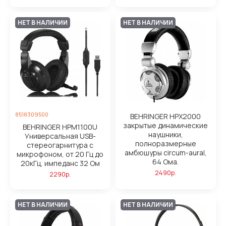
НЕТ В НАЛИЧИИ
НЕТ В НАЛИЧИИ
8518309500
BEHRINGER HPX2000
закрытые динамические
BEHRINGER HPM1100U
наушники,
Универсальная USB-
полноразмерные
стереогарнитура с
амбюшуры circum-aural,
микрофоном, от 20 Гц до
64 Ома.
20кГц, импеданс 32 Ом
2490р.
2290р.
НЕТ В НАЛИЧИИ
НЕТ В НАЛИЧИИ