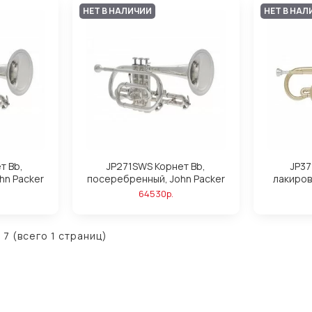
НЕТ В НАЛИЧИИ
НЕТ В НАЛ
т Bb,
JP271SWS Корнет Bb,
JP37
hn Packer
посеребренный, John Packer
лакиров
64530р.
 7 (всего 1 страниц)