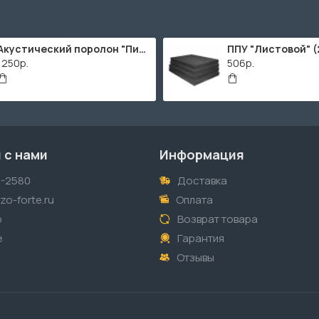
Акустический поролон "Пирамида" / 2000х1000мм
1250р.
506р.
 с нами
Информация
1-2580
Доставка
o-forte.ru
Оплата
p
Возврат товара
е
Гарантия
Отзывы