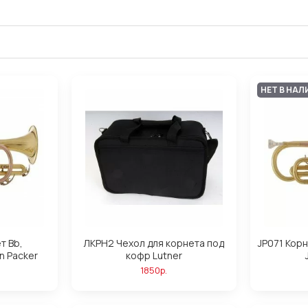
НЕТ В НАЛ
т Bb,
ЛКРН2 Чехол для корнета под
JP071 Корн
n Packer
кофр Lutner
1850р.