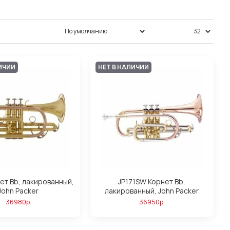
Сортировка:
Показать:
ИЧИИ
НЕТ В НАЛИЧИИ
ет Bb, лакированный,
JP171SW Корнет Bb,
John Packer
лакированный, John Packer
36980р.
36950р.