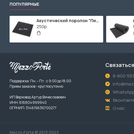
ПОПУЛЯРНЫЕ
Акустический поролон "Пирамида" / 480x480х30мм / Темно-серый
250р.
Связаться
8-800-55
Поддержка: Пн. – Пт.: с 9:00 до 18:00
info@mezz
Прием заказов - круглосуточно
WhatsAp
ИП Верховод Артур Вячеславович
Вконтакт
ИНН: 616804999940
О нас
ОГРНИП: 314619636700277
Mezzo-Forte © 2013-2023