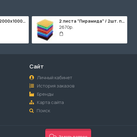
ППУ "Листовой" (2000х1000мм)
2 листа "Пирамида" / 2шт. по 2000х1000мм
2670р.
Сайт
Личный кабинет
История заказов
Бренды
Карта сайта
Поиск
Задать вопрос