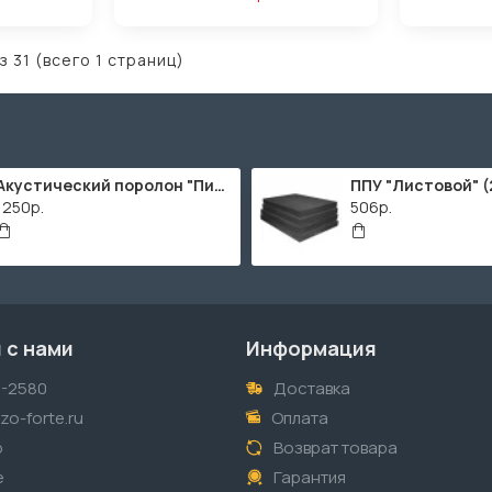
з 31 (всего 1 страниц)
Акустический поролон "Пирамида" / 2000х1000мм
1250р.
506р.
 с нами
Информация
1-2580
Доставка
o-forte.ru
Оплата
p
Возврат товара
е
Гарантия