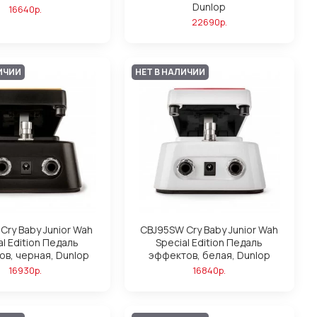
Dunlop
16640р.
22690р.
ИЧИИ
НЕТ В НАЛИЧИИ
Cry Baby Junior Wah
CBJ95SW Cry Baby Junior Wah
al Edition Педаль
Special Edition Педаль
в, черная, Dunlop
эффектов, белая, Dunlop
16930р.
16840р.