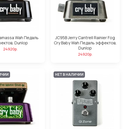
namassa Wah Педаль
JC95B Jerry Cantrell Rainier Fog
ектов, Dunlop
Cry Baby Wah Педаль эффектов,
Dunlop
24920р.
24920р.
ИЧИИ
НЕТ В НАЛИЧИИ