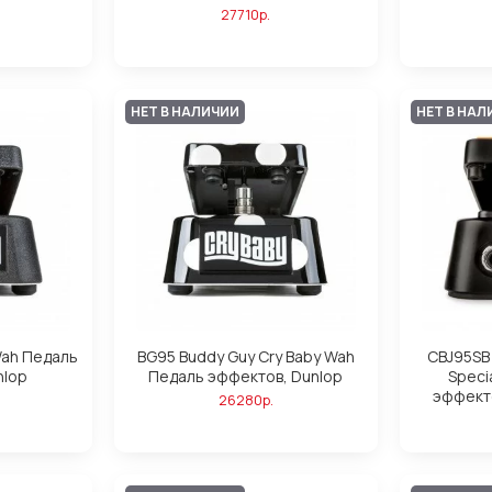
27710р.
НЕТ В НАЛИЧИИ
НЕТ В НАЛ
Wah Педаль
BG95 Buddy Guy Cry Baby Wah
CBJ95SB 
nlop
Педаль эффектов, Dunlop
Speci
эффекто
26280р.