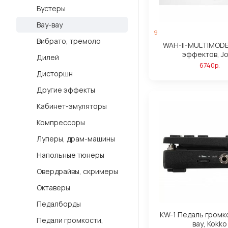
Бустеры
Вау-вау
9
Вибрато, тремоло
WAH-II-MULTIMODE
эффектов, J
Дилей
6740р.
Дисторшн
Другие эффекты
Кабинет-эмуляторы
Компрессоры
Луперы, драм-машины
Напольные тюнеры
Овердрайвы, скримеры
Октаверы
Педалборды
KW-1 Педаль громк
Педали громкости,
вау, Kokko