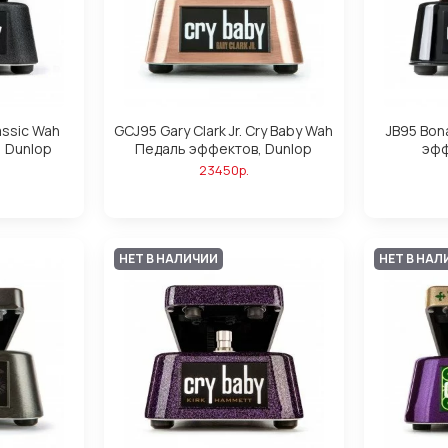
assic Wah
GCJ95 Gary Clark Jr. Cry Baby Wah
JB95 Bo
 Dunlop
Педаль эффектов, Dunlop
эфф
23450р.
НЕТ В НАЛИЧИИ
НЕТ В НАЛ