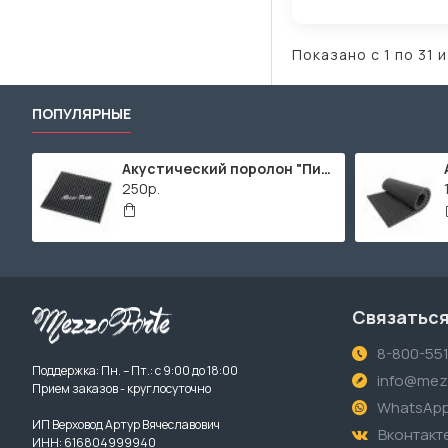
Показано с 1 по 31 и
ПОПУЛЯРНЫЕ
Акустический поролон "Пирамида" / 480x480х30мм / Темно-серый
250р.
Связаться
8-800-55
Поддержка: Пн. – Пт.: с 9:00 до 18:00
info@mezz
Прием заказов - круглосуточно
WhatsAp
ИП Верховод Артур Вячеславович
Вконтакт
ИНН: 616804999940