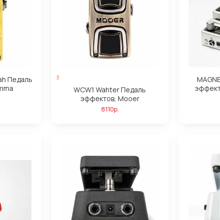
3
Wah Педаль
MAGNE
amma
эффекта
WCW1 Wahter Педаль
эффектов, Mooer
8110р.