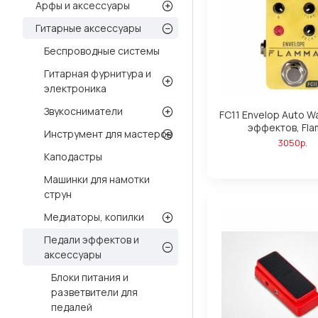
Арфы и аксессуары
Гитарные аксессуары
Беспроводные системы
Гитарная фурнитура и
электроника
Звукосниматели
FC11 Envelop Auto 
эффектов, Fl
Инструмент для мастеров
3050р.
Каподастры
Машинки для намотки
струн
Медиаторы, копилки
Педали эффектов и
аксессуары
Блоки питания и
разветвители для
педалей