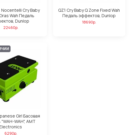
 Nocentelli Cry Baby
QZ1 Cry Baby Q Zone Fixed Wah
 Gras Wah Педаль
Педаль эффектов, Dunlop
ектов, Dunlop
18690р.
22460р.
ИЧИИ
panese Girl Басовая
ь "WAH-WAH", AMT
Electronics
6290р.