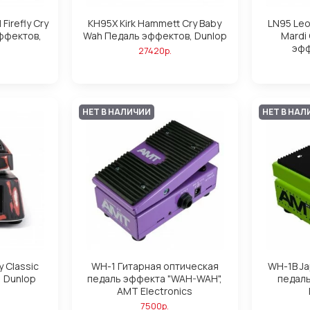
 Firefly Cry
KH95X Kirk Hammett Cry Baby
LN95 Leo
ффектов,
Wah Педаль эффектов, Dunlop
Mardi
эфф
27420р.
НЕТ В НАЛИЧИИ
НЕТ В НАЛ
y Classic
WH-1 Гитарная оптическая
WH-1B Ja
 Dunlop
педаль эффекта "WAH-WAH",
педал
AMT Electronics
7500р.