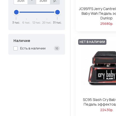
-
р.
JC95FFS Jerry Cantrell
Baby Wah Педаль э
Dunlop
3 тыс.
6 тыс.
12 тыс.
20 тыс.
31 тыс.
25680р.
Наличие
НЕТ В НАЛИЧИИ
Есть в наличии
10
SC95 Slash Cry Bab
Педаль эффектов,
22430р.