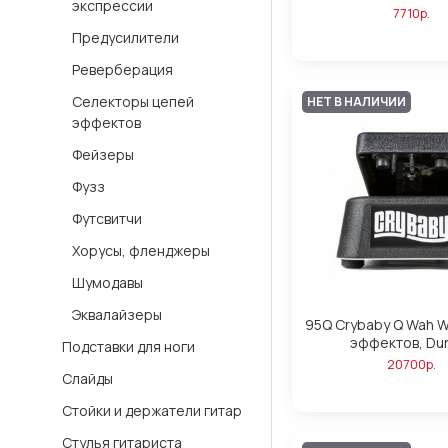
экспрессии
7710р.
Предусилители
Реверберация
Селекторы цепей
НЕТ В НАЛИЧИИ
эффектов
Фейзеры
Фузз
Футсвитчи
Хорусы, фленджеры
Шумодавы
Эквалайзеры
95Q Crybaby Q Wah 
эффектов, Du
Подставки для ноги
20700р.
Слайды
Стойки и держатели гитар
Стулья гитариста