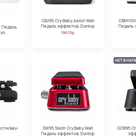
CBJ95 Cry Baby Junior Wah
CBM105Q
Педаль эффектов, Dunlop
Педаль 
 Педаль
oyo
19670р.
НЕТ В НАЛ
ости/вау-
SW95 Slash Cry Baby Wah
GCB95 Cr
Педаль эффектов, Dunlop
эфф