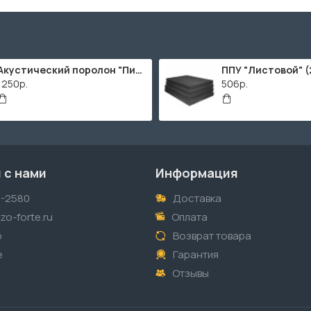
Акустический поролон "Пирамида" / 2000х1000мм
1250р.
506р.
 с нами
Информация
1-2580
Доставка
o-forte.ru
Оплата
p
Возврат товара
е
Гарантия
Отзывы