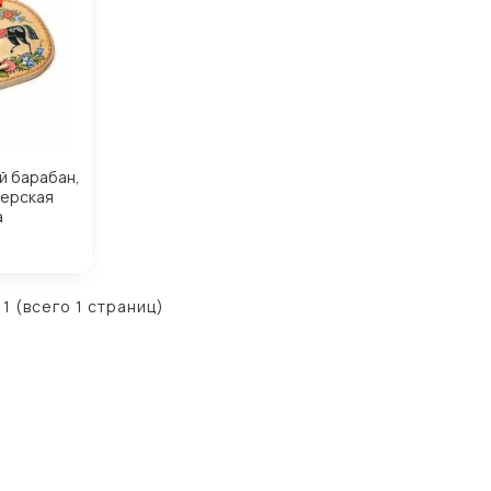
й барабан,
терская
а
 1 (всего 1 страниц)