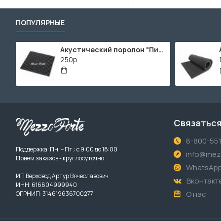
ПОПУЛЯРНЫЕ
Акустический поролон "Пирамида" / 480x480х30мм / Темно-серый
250р.
Связаться
8-800-55
Поддержка: Пн. – Пт.: с 9:00 до 18:00
info@mezz
Прием заказов - круглосуточно
WhatsAp
ИП Верховод Артур Вячеславович
Вконтакт
ИНН: 616804999940
О нас
ОГРНИП: 314619636700277