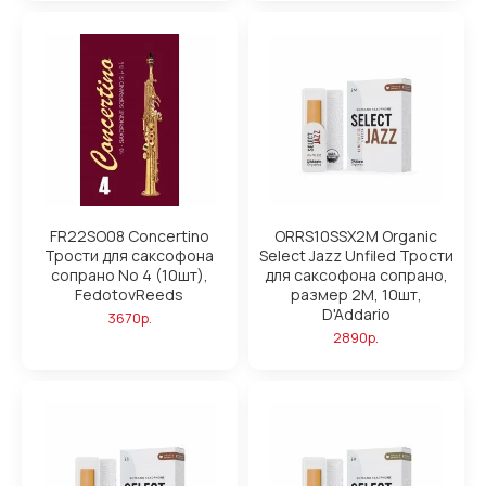
FR22SO08 Concertino
ORRS10SSX2M Organic
Трости для саксофона
Select Jazz Unfiled Трости
сопрано No 4 (10шт),
для саксофона сопрано,
FedotovReeds
размер 2M, 10шт,
D'Addario
3670р.
2890р.