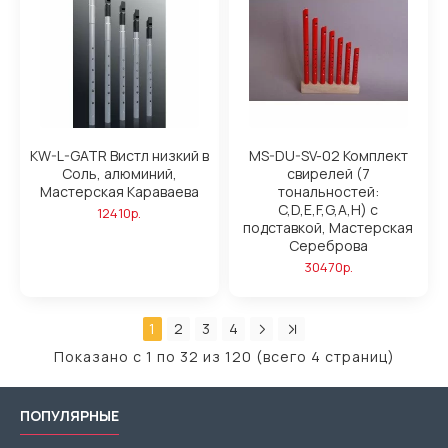
KW-L-GATR Вистл низкий в
MS-DU-SV-02 Комплект
Соль, алюминий,
свирелей (7
Мастерская Караваева
тональностей:
C,D,E,F,G,A,H) с
12410р.
подставкой, Мастерская
Сереброва
30470р.
1
2
3
4
Показано с 1 по 32 из 120 (всего 4 страниц)
ПОПУЛЯРНЫЕ