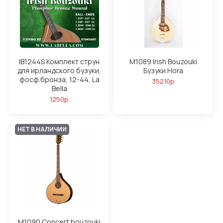
IB1244S Комплект струн
M1089 Irish Bouzouki
для ирландского бузуки,
Бузуки Hora
фосф.бронза, 12-44, La
35210р.
Bella
1250р.
НЕТ В НАЛИЧИИ
M1090 Concert bouzouki