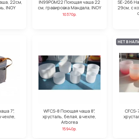
аша, 22см,
IN99PGM22 Поющая чаша 22
SE-266 H
нь, INOY
см, гравировка Мандала, INOY
29см, с к
10370р.
НЕТ В НАЛ
аша 7",
WFCS-8 Поющая чаша 8",
CFCS-7
в чехле,
хрусталь, белая, в чехле,
хрустал
Arborea
15940р.