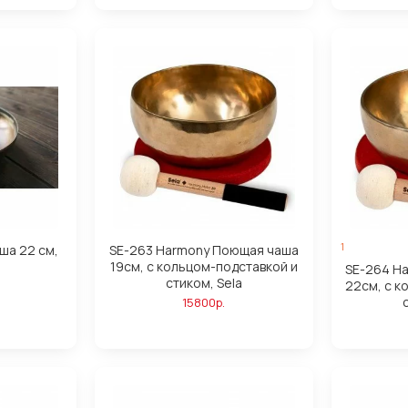
1
ша 22 см,
SE-263 Harmony Поющая чаша
19см, с кольцом-подставкой и
SE-264 H
стиком, Sela
22см, с к
15800р.