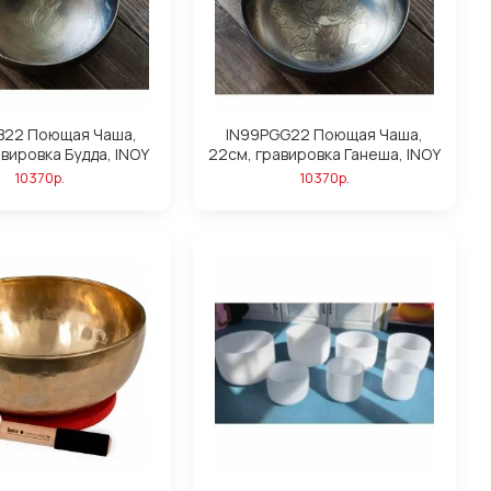
B22 Поющая Чаша,
IN99PGG22 Поющая Чаша,
авировка Будда, INOY
22см, гравировка Ганеша, INOY
10370р.
10370р.