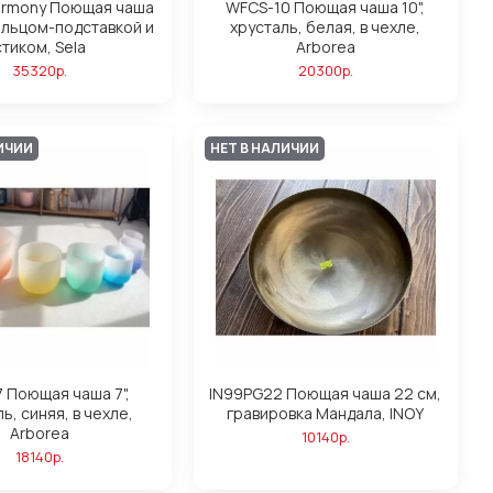
armony Поющая чаша
WFCS-10 Поющая чаша 10",
ольцом-подставкой и
хрусталь, белая, в чехле,
стиком, Sela
Arborea
35320р.
20300р.
ИЧИИ
НЕТ В НАЛИЧИИ
 Поющая чаша 7",
IN99PG22 Поющая чаша 22 см,
ь, синяя, в чехле,
гравировка Мандала, INOY
Arborea
10140р.
18140р.