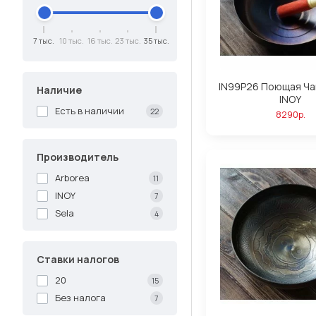
7 тыс.
10 тыс.
16 тыс.
23 тыс.
35 тыс.
IN99P26 Поющая Ча
Наличие
INOY
Есть в наличии
22
8290р.
Производитель
Arborea
11
INOY
7
Sela
4
Ставки налогов
20
15
Без налога
7