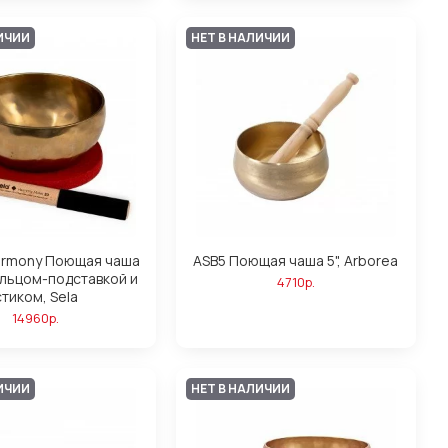
ИЧИИ
НЕТ В НАЛИЧИИ
armony Поющая чаша
ASB5 Поющая чаша 5", Arborea
ольцом-подставкой и
4710р.
стиком, Sela
14960р.
ИЧИИ
НЕТ В НАЛИЧИИ