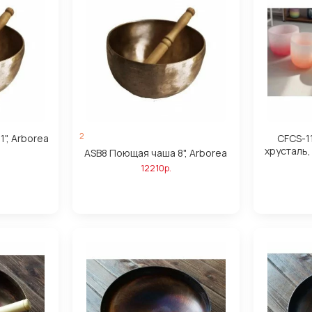
2
", Arborea
CFCS-1
хрусталь,
ASB8 Поющая чаша 8", Arborea
12210р.