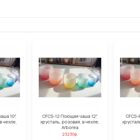
аша 10",
CFCS-12 Поющая чаша 12",
CFCS-8
в чехле,
хрусталь, розовая, в чехле,
хрусталь
Arborea
23230р.