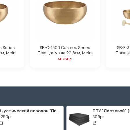
 Series
SB-C-1500 Cosmos Series
SB-E-3
м, Meinl
Поющая чаша 22,8см, Meinl
Поющие
40950р.
Акустический поролон "Пирамида" / 2000х1000мм
1250р.
506р.