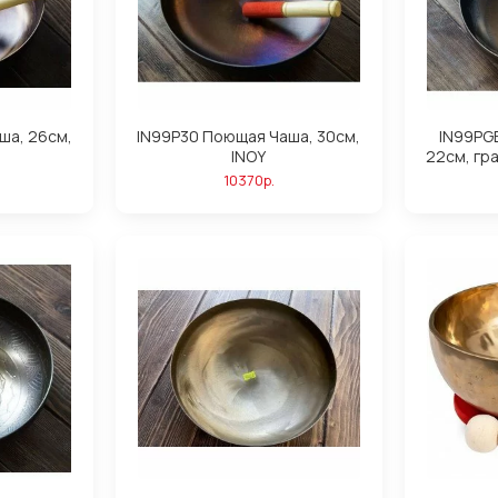
ша, 26см,
IN99P30 Поющая Чаша, 30см,
IN99PG
INOY
22см, гр
10370р.