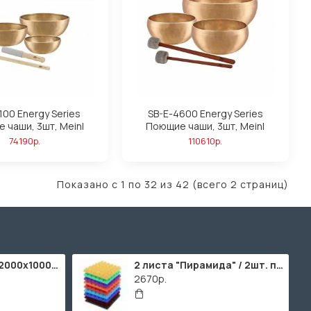
100 Energy Series
SB-E-4600 Energy Series
 чаши, 3шт, Meinl
Поющие чаши, 3шт, Meinl
74190р.
110610р.
Показано с 1 по 32 из 42 (всего 2 страниц)
ППУ "Листовой" (2000х1000мм)
2 листа "Пирамида" / 2шт. по 2000х1000мм
2670р.