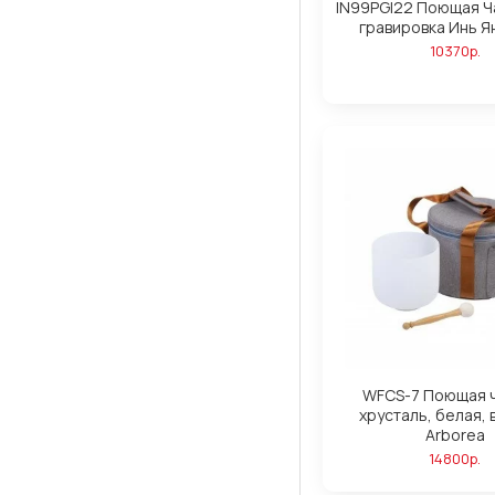
IN99PGI22 Поющая Ч
гравировка Инь Я
10370р.
WFCS-7 Поющая ч
хрусталь, белая, 
Arborea
14800р.