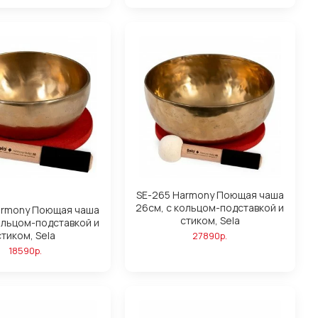
SE-265 Harmony Поющая чаша
26см, с кольцом-подставкой и
armony Поющая чаша
стиком, Sela
ольцом-подставкой и
стиком, Sela
27890р.
18590р.