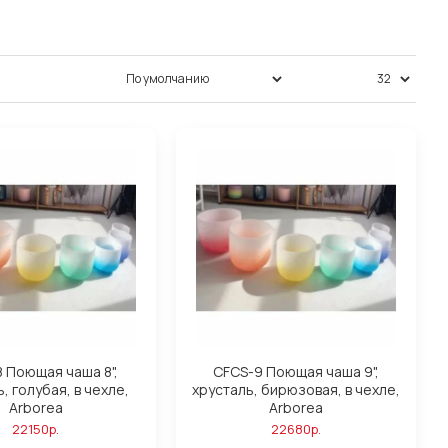
Сортировка:
Показать:
 Поющая чаша 8",
CFCS-9 Поющая чаша 9",
, голубая, в чехле,
хрусталь, бирюзовая, в чехле,
Arborea
Arborea
22150р.
22680р.