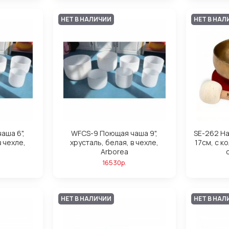
НЕТ В НАЛИЧИИ
НЕТ В НАЛ
аша 6",
WFCS-9 Поющая чаша 9",
SE-262 H
в чехле,
хрусталь, белая, в чехле,
17см, с к
Arborea
16530р.
НЕТ В НАЛИЧИИ
НЕТ В НАЛ