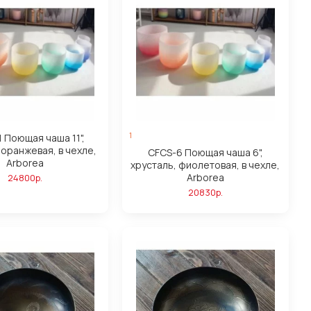
1
1 Поющая чаша 11",
 оранжевая, в чехле,
CFCS-6 Поющая чаша 6",
Arborea
хрусталь, фиолетовая, в чехле,
Arborea
24800р.
20830р.