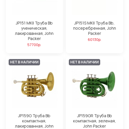
JP151 MKII Труба Bb
JP151S MKII Труба Bb,
ученическая,
посеребренная, John
лакированная, John
Packer
Packer
60130р.
57700р.
НЕТ В НАЛИЧИИ
НЕТ В НАЛИЧИИ
JP159G Труба Bb
JP159GR Труба Bb
компактная,
компактная, зеленая,
лакированная, John
John Packer