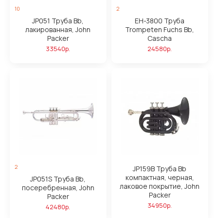
10
2
JP051 Труба Bb,
EH-3800 Труба
лакированная, John
Trompeten Fuchs Bb,
Packer
Cascha
33540р.
24580р.
2
JP159B Труба Bb
компактная, черная,
JP051S Труба Bb,
лаковое покрытие, John
посеребренная, John
Packer
Packer
34950р.
42480р.