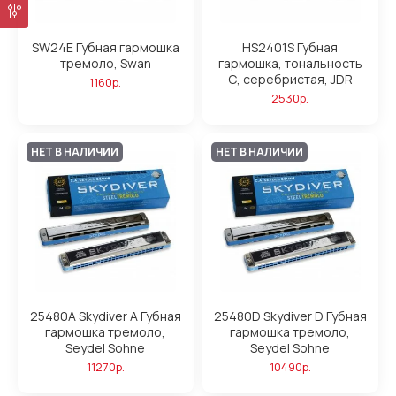
SW24E Губная гармошка
HS2401S Губная
тремоло, Swan
гармошка, тональность
С, серебристая, JDR
1160р.
2530р.
НЕТ В НАЛИЧИИ
НЕТ В НАЛИЧИИ
25480A Skydiver A Губная
25480D Skydiver D Губная
гармошка тремоло,
гармошка тремоло,
Seydel Sohne
Seydel Sohne
11270р.
10490р.