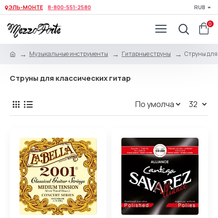
ЭЛЬ-МОНТЕ
8-800-551-2580
RUB
0
Музыкальные инструменты
Гитарные струны
Струны для
Струны для классических гитар