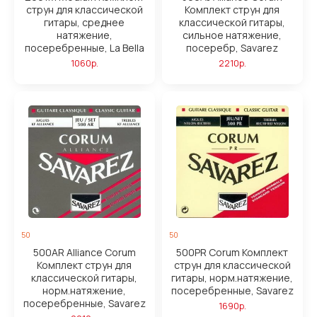
струн для классической
Комплект струн для
гитары, среднее
классической гитары,
натяжение,
сильное натяжение,
посеребренные, La Bella
посеребр, Savarez
1060р.
2210р.
50
50
500AR Alliance Corum
500PR Corum Комплект
Комплект струн для
струн для классической
классической гитары,
гитары, норм.натяжение,
норм.натяжение,
посеребренные, Savarez
посеребренные, Savarez
1690р.