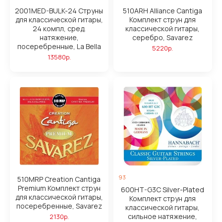
2001MED-BULK-24 Струны
510ARH Alliance Cantiga
для классической гитары,
Комплект струн для
24 компл, сред.
классической гитары,
натяжение,
серебро, Savarez
посеребренные, La Bella
5220р.
13580р.
93
510MRP Creation Cantiga
Premium Комплект струн
600HT-G3C Silver-Plated
для классической гитары,
Комплект струн для
посеребренные, Savarez
классической гитары,
сильное натяжение,
2130р.