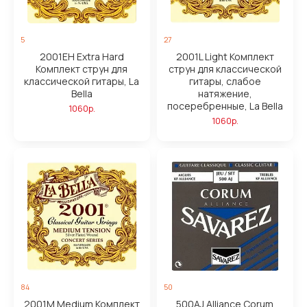
5
27
2001EH Extra Hard
2001L Light Комплект
Комплект струн для
струн для классической
классической гитары, La
гитары, слабое
Bella
натяжение,
посеребренные, La Bella
1060р.
1060р.
84
50
2001M Medium Комплект
500AJ Alliance Corum