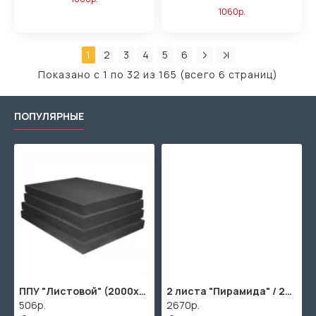
1060р.
1
2
3
4
5
6
Показано с 1 по 32 из 165 (всего 6 страниц)
ПОПУЛЯРНЫЕ
00х1000мм
ППУ "Листовой" (2000х1000мм)
2 листа "Пирамида" / 2шт. по 2000х1000мм
506р.
2670р.