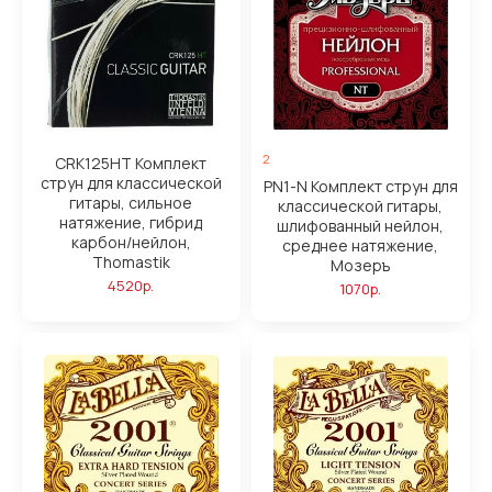
2
CRK125HT Комплект
струн для классической
PN1-N Комплект струн для
гитары, сильное
классической гитары,
натяжение, гибрид
шлифованный нейлон,
карбон/нейлон,
среднее натяжение,
Thomastik
Мозеръ
4520р.
1070р.