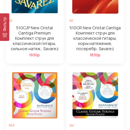
Фильтр
50
50
510CJP New Cristal
510CR New Cristal Cantiga
Cantiga Premium
Комплект струн для
Комплект струн для
классической гитары,
классической гитары,
норм.натяжение,
сильное натяж., Savarez
посеребр, Savarez
1930р.
1830р.
503
241