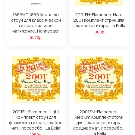
1869HT 1869 Комплект
2001FH-Flamenco-Hard
струн для классической
2001 Комплект струн для
гитары, сильное
фламенко гитары, La Bella
натяжение, Hannabach
1060р.
5070р.
2001FL-Flamenco-Light
2001FM-Flamenco-
Комплект струн для
Medium Комплект струн
фламенко гитары, слабое
для фламенко гитары,
нат., посеребр., La Bella
среднее нат, посеребр.,
La Bella
1060р.