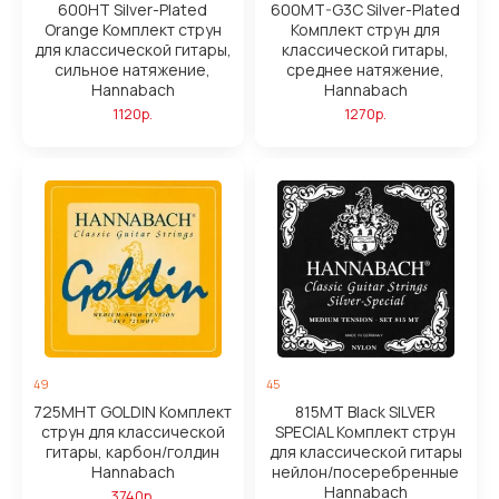
600HT Silver-Plated
600MT-G3C Silver-Plated
Orange Комплект струн
Комплект струн для
для классической гитары,
классической гитары,
сильное натяжение,
среднее натяжение,
Hannabach
Hannabach
1120р.
1270р.
49
45
725MHT GOLDIN Комплект
815MT Black SILVER
струн для классической
SPECIAL Комплект струн
гитары, карбон/голдин
для классической гитары
Hannabach
нейлон/посеребренные
Hannabach
3740р.