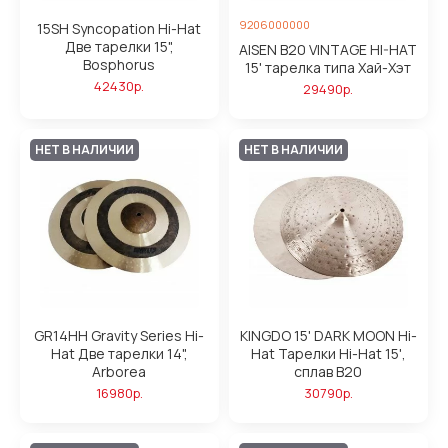
9206000000
15SH Syncopation Hi-Hat
Две тарелки 15",
AISEN B20 VINTAGE HI-HAT
Bosphorus
15' тарелка типа Хай-Хэт
42430р.
29490р.
НЕТ В НАЛИЧИИ
НЕТ В НАЛИЧИИ
GR14HH Gravity Series Hi-
KINGDO 15' DARK MOON Hi-
Hat Две тарелки 14",
Hat Тарелки Hi-Hat 15',
Arborea
сплав В20
16980р.
30790р.