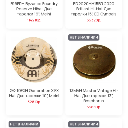
B16FRH Byzance Foundry
ED2020HH15BR 2020
Reserve Hihat Две
Brilliant Hi-Hat Две
тарелки 16", Meinl
тарелки 15", ED Cymbals
114210р.
35320р.
НЕТ В НАЛИЧИИ
GX-10FXH Generation X FX
13MVH Master Vintage Hi-
Hat Две тарелки 10", Meinl
Hat Две тарелки 13",
Bosphorus
32810р.
35880р.
НЕТ В НАЛИЧИИ
НЕТ В НАЛИЧИИ