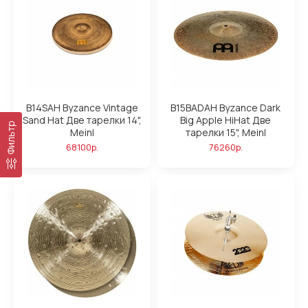
B14SAH Byzance Vintage
B15BADAH Byzance Dark
Sand Hat Две тарелки 14",
Big Apple HiHat Две
Фильтр
Meinl
тарелки 15", Meinl
68100р.
76260р.