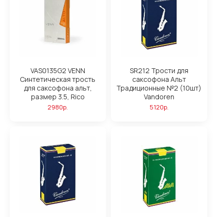
VAS0135G2 VENN
SR212 Трости для
Синтетическая трость
саксофона Альт
для саксофона альт,
Традиционные №2 (10шт)
размер 3.5, Rico
Vandoren
2980р.
5120р.