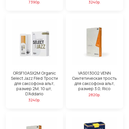
7390р.
3240р.
ORSF10ASX2M Organic
VAS0130G2 VENN
Select Jazz Filed Трости
Синтетическая трость
для саксофона альт,
для саксофона альт,
размер 2M, 10 шт,
размер 3.0, Rico
D'Addario
2820р.
3240р.