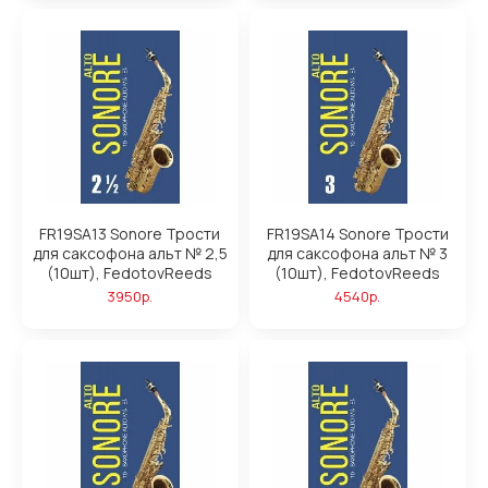
FR19SA13 Sonore Трости
FR19SA14 Sonore Трости
для саксофона альт № 2,5
для саксофона альт № 3
(10шт), FedotovReeds
(10шт), FedotovReeds
3950р.
4540р.