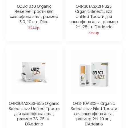
ODJR1030 Organic
ORRS01ASX2H-B25
Reserve Трости для
Organic Select Jazz
саксофона альт, размер
Unfiled Трости для
3.0, 10 шт., Rico
саксофона альт, размер
2H, 25шт, D'Addario
3240р.
7390р.
ORRS01ASX3S-B25 Organic
ORSF10ASX2H Organic
Select Jazz Unfiled Трости
Select Jazz Filed Трости
для саксофона альт,
для саксофона альт,
размер 3S, 25шт,
размер 2H, 10 шт,
D'Addario
D'Addario