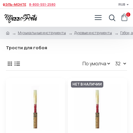
ЭЛЬ-МОНТЕ
8-800-551-2580
RUB
0
Музыкальные инструменты
Духовые инструменты
Гобои, 
Трости для гобоя
НЕТ В НАЛИЧИИ