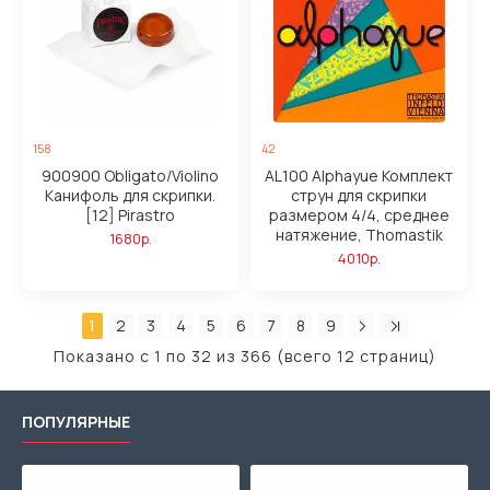
158
42
900900 Obligato/Violino
AL100 Alphayue Комплект
Канифоль для скрипки.
струн для скрипки
[12] Pirastro
размером 4/4, среднее
натяжение, Thomastik
1680р.
4010р.
1
2
3
4
5
6
7
8
9
Показано с 1 по 32 из 366 (всего 12 страниц)
ПОПУЛЯРНЫЕ