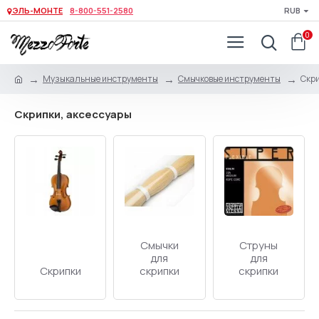
ЭЛЬ-МОНТЕ
8-800-551-2580
RUB
0
Музыкальные инструменты
Смычковые инструменты
Скри
Скрипки, аксессуары
Смычки
Струны
для
для
Скрипки
скрипки
скрипки