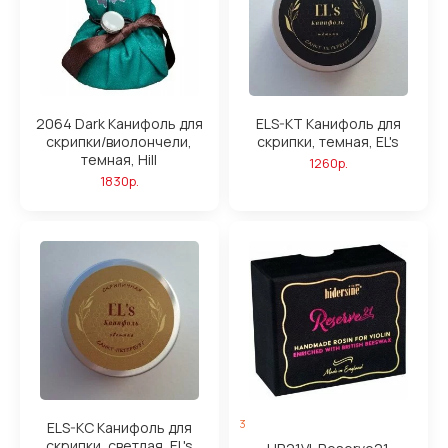
2064 Dark Канифоль для
ELS-KT Канифоль для
скрипки/виолончели,
скрипки, темная, EL's
темная, Hill
1260р.
1830р.
3
ELS-KС Канифоль для
скрипки, светлая, EL's