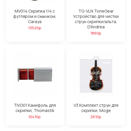
MV014 Скрипка 1/4 с
TG-VLN ToneGear
футляром и смычком,
Устройство для чистки
Caraya
струн скрипки/альта,
D'Andrea
13520р.
1860р.
TIVO01 Канифоль для
V3 Комплект струн для
скрипки, Thomastik
скрипки, Moge
10410р.
2610р.