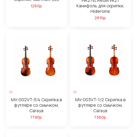
HR21VL Reserve21
Канифоль для скрипки,
1260р.
Hidersine
2810р.
10
10
MV-002VT-3/4 Скрипка в
MV-003VT-1/2 Скрипка в
футляре со смычком,
футляре со смычком,
Caraya
Caraya
7790р.
7360р.