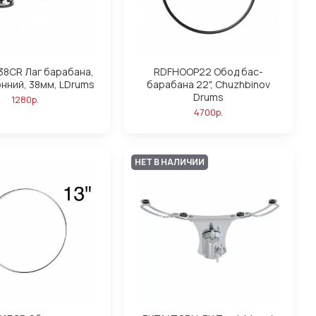
38CR Лаг барабана,
RDFHOOP22 Обод бас-
нний, 38мм, LDrums
барабана 22", Chuzhbinov
Drums
1280р.
4700р.
НЕТ В НАЛИЧИИ