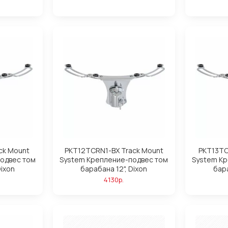
ck Mount
PKT12TCRN1-BX Track Mount
PKT13TC
одвес том
System Крепление-подвес том
System К
Dixon
барабана 12", Dixon
бара
4130р.