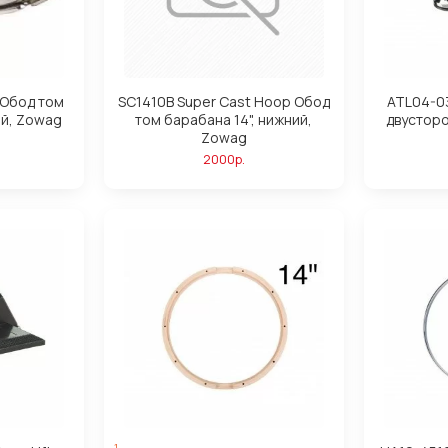
 Обод том
SC1410B Super Cast Hoop Обод
ATL04-0
ий, Zowag
том барабана 14", нижний,
двусторо
Zowag
2000р.
1