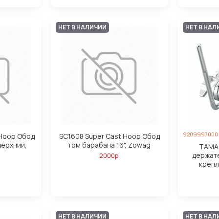
НЕТ В НАЛИЧИИ
НЕТ В НАЛ
9209997000
 Hoop Обод
SC1608 Super Cast Hoop Обод
верхний,
том барабана 16", Zowag
TAMA 
держате
2000р.
крепл
НЕТ В НАЛИЧИИ
НЕТ В НАЛ