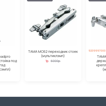
9209997000
TAMA MC62 переходник стоек
(мультиклэмп)
oadpro
TAMA
 стойка под
держа
1р.
6000р.
пэд
крепл
сэмпл)
(