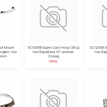
ck Mount
SC1006B Super Cast Hoop Обод
SC1206B S
одвес том
том барабана 10", нижний,
том бар
Dixon
Zowag
1680р.