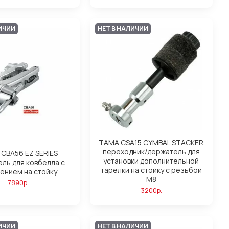
ИЧИИ
НЕТ В НАЛИЧИИ
TAMA CSA15 CYMBAL STACKER
переходник/держатель для
CBA56 EZ SERIES
установки дополнительной
ль для ковбелла с
тарелки на стойку с резьбой
ением на стойку
M8
7890р.
3200р.
ИЧИИ
НЕТ В НАЛИЧИИ