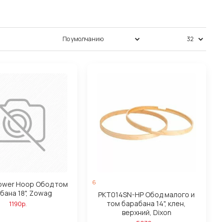
Сортировка:
Показать:
6
ower Hoop Обод том
бана 18", Zowag
PKT014SN-HP Обод малого и
том барабана 14", клен,
1190р.
верхний, Dixon