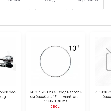
Ножки бас-
HA10-451913SCR Обод малого и
PH1808 P
wag
том барабана 13", нижний, сталь
бара
4.5мм, LDrums
2190р.