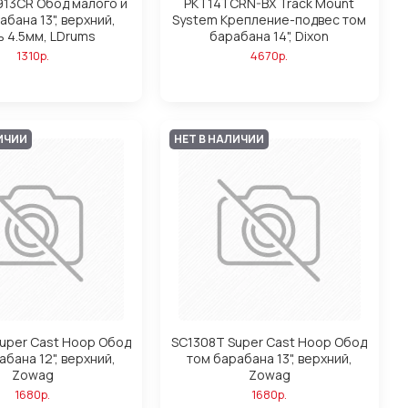
913CR Обод малого и
PKT14TCRN-BX Track Mount
абана 13", верхний,
System Крепление-подвес том
ь 4.5мм, LDrums
барабана 14", Dixon
1310р.
4670р.
ИЧИИ
НЕТ В НАЛИЧИИ
uper Cast Hoop Обод
SC1308T Super Cast Hoop Обод
абана 12", верхний,
том барабана 13", верхний,
Zowag
Zowag
1680р.
1680р.