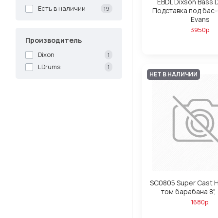
EBDL Dixson Bass D
Есть в наличии
19
Подставка под бас
Evans
3950р.
Производитель
Dixon
1
LDrums
1
НЕТ В НАЛИЧИИ
SC0805 Super Cast 
том барабана 8"
1680р.