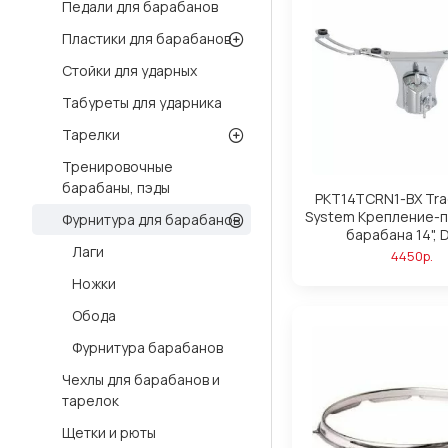
Педали для барабанов
Пластики для барабанов
Стойки для ударных
Табуреты для ударника
Тарелки
Тренировочные
барабаны, пэды
PKT14TCRN1-BX Tra
System Крепление-п
Фурнитура для барабанов
барабана 14", 
Лаги
4450р.
Ножки
Обода
Фурнитура барабанов
Чехлы для барабанов и
тарелок
Щетки и рюты