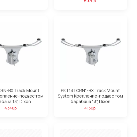
5070р.
RN-BX Track Mount
PKT13TCRN1-BX Track Mount
репление-подвес том
System Крепление-подвес том
бана 13", Dixon
барабана 13", Dixon
4340р.
4130р.