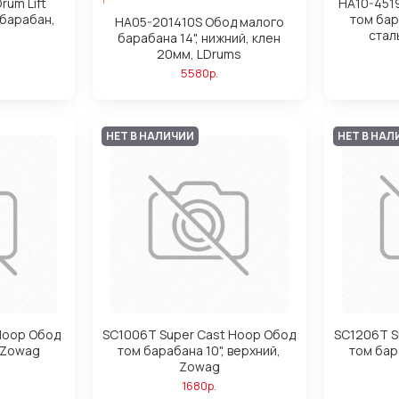
rum Lift
HA10-451
-барабан,
том бар
HA05-201410S Обод малого
стал
барабана 14", нижний, клен
20мм, LDrums
5580р.
НЕТ В НАЛИЧИИ
НЕТ В НАЛ
Hoop Обод
SC1006T Super Cast Hoop Обод
SC1206T S
, Zowag
том барабана 10", верхний,
том бар
Zowag
1680р.