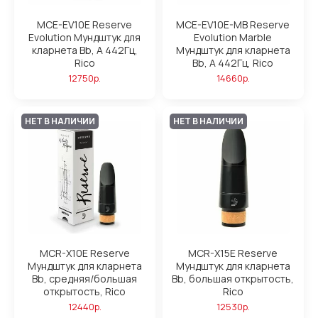
MCE-EV10E Reserve
MCE-EV10E-MB Reserve
Evolution Мундштук для
Evolution Marble
кларнета Bb, А 442Гц,
Мундштук для кларнета
Rico
Bb, А 442Гц, Rico
12750р.
14660р.
НЕТ В НАЛИЧИИ
НЕТ В НАЛИЧИИ
MCR-X10E Reserve
MCR-X15E Reserve
Мундштук для кларнета
Мундштук для кларнета
Bb, средняя/большая
Bb, большая открытость,
открытость, Rico
Rico
12440р.
12530р.