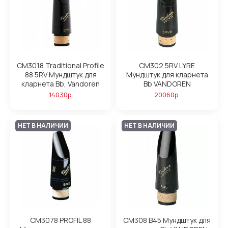
CM3018 Traditional Profile
CM302 5RV LYRE
88 5RV Мундштук для
Мундштук для кларнета
кларнета Bb, Vandoren
Bb VANDOREN
14030р.
20060р.
НЕТ В НАЛИЧИИ
НЕТ В НАЛИЧИИ
CM3078 PROFIL 88
CM308 B45 Мундштук для