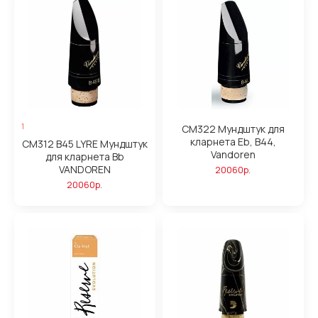
1
CM322 Мундштук для
кларнета Eb, B44,
CM312 B45 LYRE Мундштук
Vandoren
для кларнета Bb
VANDOREN
20060р.
20060р.