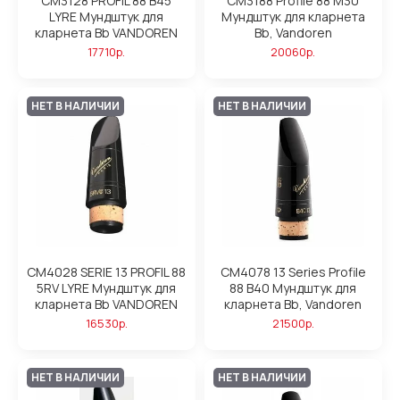
CM3128 PROFIL 88 B45
CM3188 Profile 88 M30
LYRE Мундштук для
Мундштук для кларнета
кларнета Bb VANDOREN
Bb, Vandoren
17710р.
20060р.
НЕТ В НАЛИЧИИ
НЕТ В НАЛИЧИИ
CM4028 SERIE 13 PROFIL 88
CM4078 13 Series Profile
5RV LYRE Мундштук для
88 B40 Мундштук для
кларнета Bb VANDOREN
кларнета Bb, Vandoren
16530р.
21500р.
НЕТ В НАЛИЧИИ
НЕТ В НАЛИЧИИ