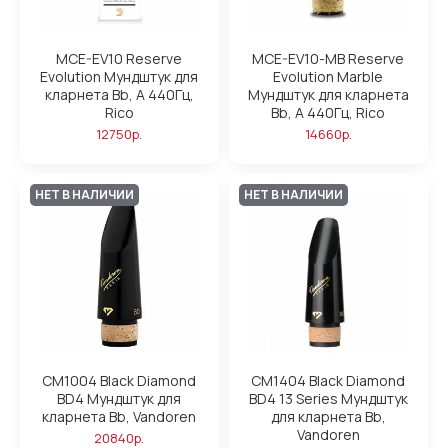
MCE-EV10 Reserve
MCE-EV10-MB Reserve
Evolution Мундштук для
Evolution Marble
кларнета Bb, А 440Гц,
Мундштук для кларнета
Rico
Bb, А 440Гц, Rico
12750р.
14660р.
НЕТ В НАЛИЧИИ
НЕТ В НАЛИЧИИ
CM1004 Black Diamond
CM1404 Black Diamond
BD4 Мундштук для
BD4 13 Series Мундштук
кларнета Bb, Vandoren
для кларнета Bb,
Vandoren
20840р.