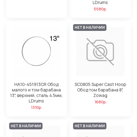
LDrums
5580р.
НЕТ В НАЛИЧИИ
HA10-451913CR Обод
SC0805 Super Cast Hoop
малого и том барабана
Обод том барабана 8",
13", верхний, сталь 4.5мм,
Zowag
LDrums
1680р.
1310р.
НЕТ В НАЛИЧИИ
НЕТ В НАЛИЧИИ