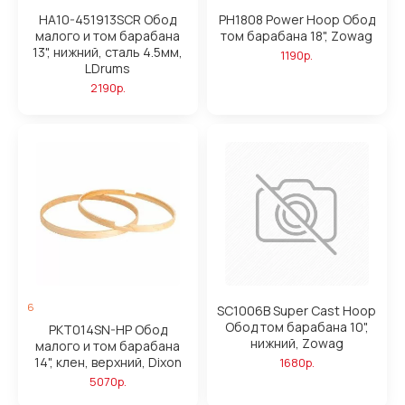
HA10-451913SCR Обод
PH1808 Power Hoop Обод
малого и том барабана
том барабана 18", Zowag
13", нижний, сталь 4.5мм,
1190р.
LDrums
2190р.
6
SC1006B Super Cast Hoop
Обод том барабана 10",
PKT014SN-HP Обод
нижний, Zowag
малого и том барабана
14", клен, верхний, Dixon
1680р.
5070р.