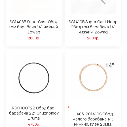
SC1408B SuperCast Обод
SC1410B Super Cast Hoop
том барабана 14", нижний,
Обод том барабана 14",
Zowag
нижний, Zowag
2000р.
2000р.
1
RDFHOOP22 Обод бас-
барабана 22", Chuzhbinov
HA05-201410S Обод
Drums
малого барабана 14",
нижний, клен 20мм,
4700р.