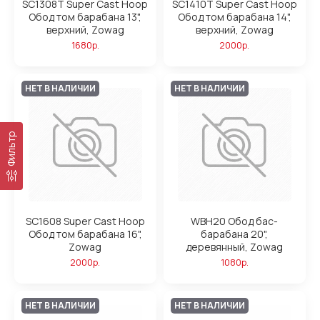
SC1308T Super Cast Hoop
SC1410T Super Cast Hoop
Обод том барабана 13",
Обод том барабана 14",
верхний, Zowag
верхний, Zowag
1680р.
2000р.
НЕТ В НАЛИЧИИ
НЕТ В НАЛИЧИИ
Фильтр
SC1608 Super Cast Hoop
WBH20 Обод бас-
Обод том барабана 16",
барабана 20",
Zowag
деревянный, Zowag
2000р.
1080р.
НЕТ В НАЛИЧИИ
НЕТ В НАЛИЧИИ