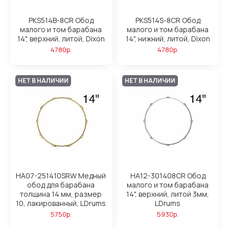
PKS514B-8CR Обод
PKS514S-8CR Обод
малого и том барабана
малого и том барабана
14", верхний, литой, Dixon
14", нижний, литой, Dixon
4780р.
4780р.
НЕТ В НАЛИЧИИ
НЕТ В НАЛИЧИИ
HA07-251410SRW Медный
HA12-301408CR Обод
обод для барабана
малого и том барабана
толщина 14 мм, размер
14", верхний, литой 3мм,
10, лакированный, LDrums
LDrums
5750р.
5930р.