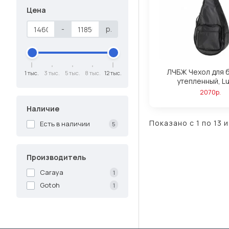
Цена
-
р.
ЛЧБЖ Чехол для 
1 тыс.
3 тыс.
5 тыс.
8 тыс.
12 тыс.
утепленный, L
2070р.
Наличие
Показано с 1 по 13 и
Есть в наличии
5
Производитель
Caraya
1
Gotoh
1