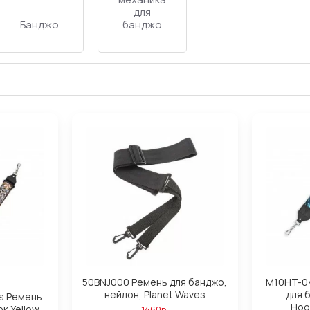
для
Банджо
банджо
50BNJ000 Ремень для банджо,
M10HT-04
нейлон, Planet Waves
для 
es Ремень
Hoo
к Yellow
1460р.