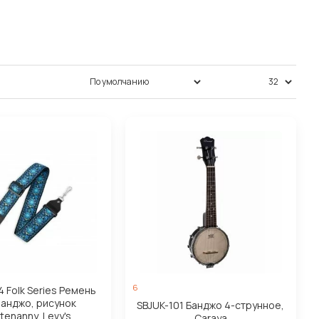
Сортировка:
Показать:
6
 Folk Series Ремень
банджо, рисунок
SBJUK-101 Банджо 4-струнное,
tenanny, Levy's
Caraya