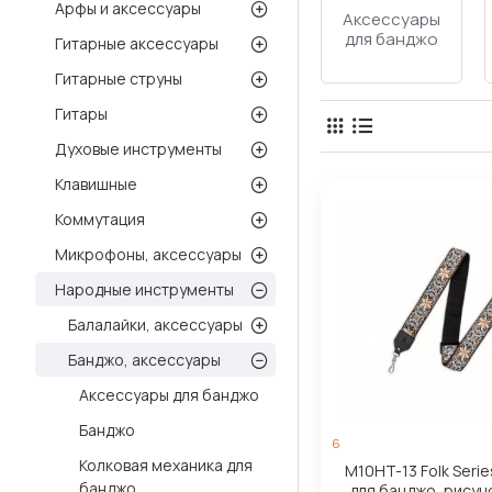
Арфы и аксессуары
Аксессуары
для банджо
Гитарные аксессуары
Гитарные струны
Гитары
Духовые инструменты
Клавишные
Коммутация
Микрофоны, аксессуары
Народные инструменты
Балалайки, аксессуары
Банджо, аксессуары
Аксессуары для банджо
Банджо
6
Колковая механика для
M10HT-13 Folk Seri
банджо
для банджо, рисуно