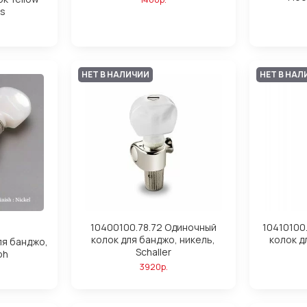
's
НЕТ В НАЛИЧИИ
НЕТ В НАЛ
10400100.78.72 Одиночный
10410100
колок для банджо, никель,
колок д
ля банджо,
Schaller
oh
3920р.