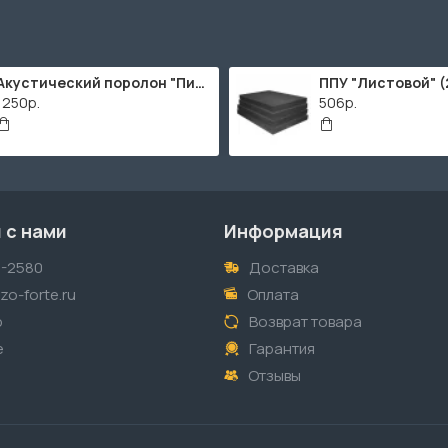
Акустический поролон "Пирамида" / 2000х1000мм
1250р.
506р.
 с нами
Информация
1-2580
Доставка
o-forte.ru
Оплата
p
Возврат товара
е
Гарантия
Отзывы