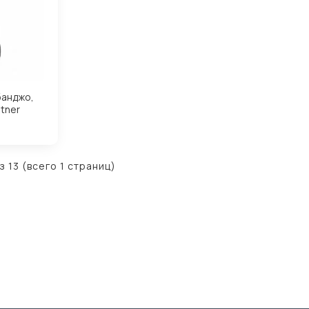
банджо,
utner
з 13 (всего 1 страниц)