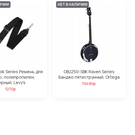
ИЧИИ
НЕТ В НАЛИЧИИ
olk Series Ремень для
OBJ250-SBK Raven Series
о, полипропилен,
Банджо пятиструнный, Ortega
ерный, Levy's
70490р.
1270р.