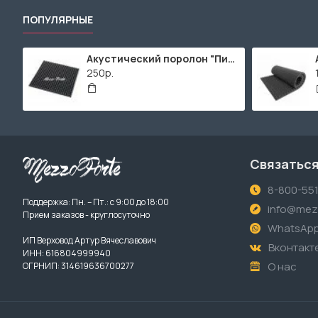
ПОПУЛЯРНЫЕ
Акустический поролон "Пирамида" / 480x480х30мм / Темно-серый
250р.
Связаться
8-800-55
Поддержка: Пн. – Пт.: с 9:00 до 18:00
info@mezz
Прием заказов - круглосуточно
WhatsAp
ИП Верховод Артур Вячеславович
Вконтакт
ИНН: 616804999940
О нас
ОГРНИП: 314619636700277