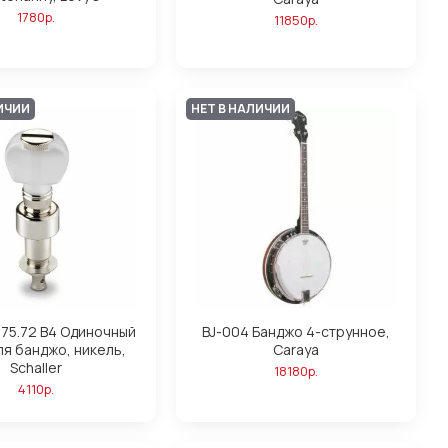
1780р.
11850р.
ИЧИИ
НЕТ В НАЛИЧИИ
.75.72 B4 Одиночный
BJ-004 Банджо 4-струнное,
ля банджо, никель,
Caraya
Schaller
18180р.
4110р.