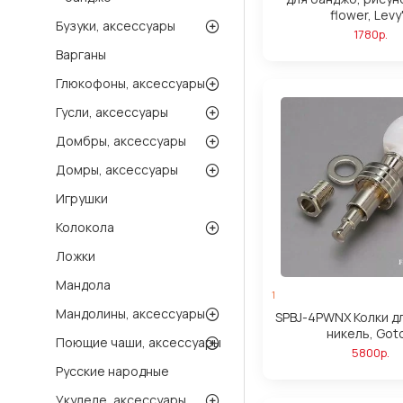
flower, Levy
Бузуки, аксессуары
1780р.
Варганы
Глюкофоны, аксессуары
Гусли, аксессуары
Домбры, аксессуары
Домры, аксессуары
Игрушки
Колокола
Ложки
Мандола
1
Мандолины, аксессуары
SPBJ-4PWNX Колки д
никель, Got
Поющие чаши, аксессуары
5800р.
Русские народные
Укулеле, аксессуары