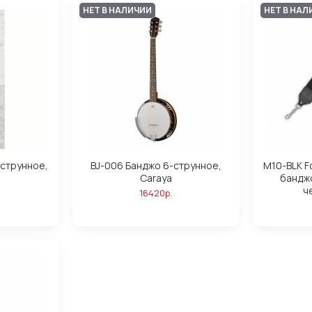
НЕТ В НАЛИЧИИ
НЕТ В НАЛ
-струнное,
BJ-006 Банджо 6-струнное,
M10-BLK F
Caraya
бандж
ч
16420р.