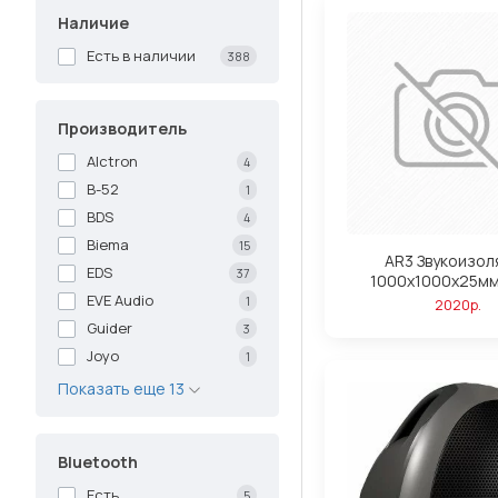
Наличие
Есть в наличии
388
Производитель
Alctron
4
B-52
1
BDS
4
Biema
15
AR3 Звукоизол
EDS
37
1000х1000х25мм
EVE Audio
1
2020р.
Guider
3
Joyo
1
Показать еще 13
Bluetooth
Есть
5