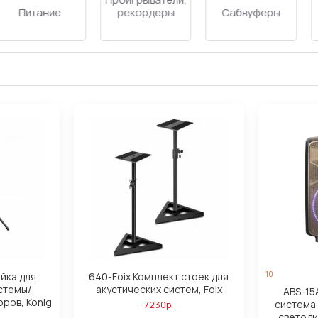
DI-box
Динамики
Драйверы
10
йка для
640-Foix Комплект стоек для
стемы/
акустических систем, Foix
ABS-15
ров, Konig
система 
7230р.
светоди