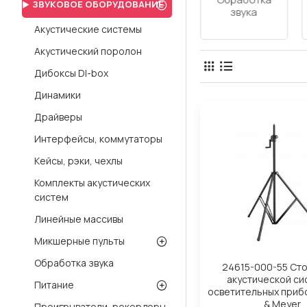
ЗВУКОВОЕ ОБОРУДОВАНИЕ
системы
поролон
Акустические системы
Акустический поролон
Дибоксы DI-box
Динамики
Драйверы
Интерфейсы, коммутаторы
Кейсы, рэки, чехлы
Комплекты акустических
систем
Линейные массивы
Микшерные пульты
Обработка звука
24615-000-55 Сто
акустической си
Питание
осветительных прибо
& Meyer
Проигрыватели, рекордеры