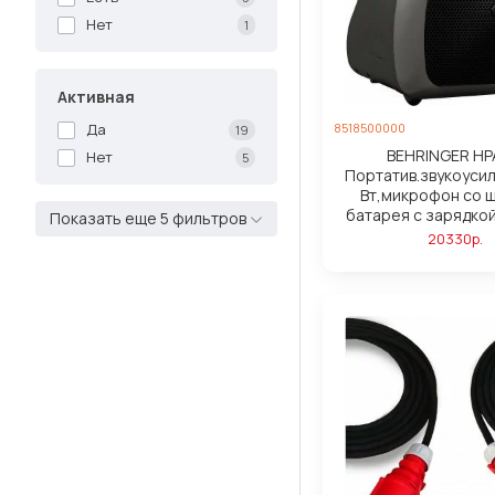
Нет
1
Активная
8518500000
Да
19
BEHRINGER H
Нет
5
Портатив.звукоусил.
Вт,микрофон со 
батарея с зарядко
Показать еще 5 фильтров
20330р.