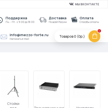
МЫ ВКОНТАКТЕ
Поддержка
Доставка
Оплата
Пн. - Пт.: с 9:00 до 18:00
По всей России
Способы оплаты
0
info@mezzo-forte.ru
Товаров 0 (0р.)
Написать e-mail
Кейсы,
Комплекты
Интерфейсы,
рэки,
акустических