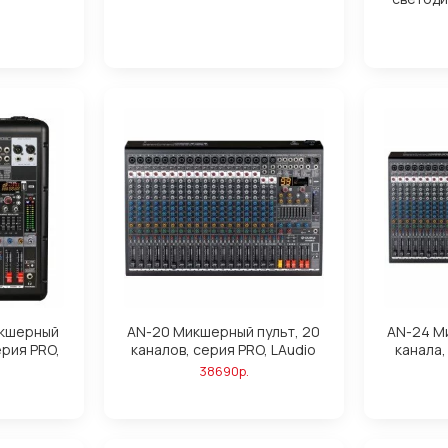
икшерный
AN-20 Микшерный пульт, 20
AN-24 М
ерия PRO,
каналов, серия PRO, LAudio
канала,
38690р.