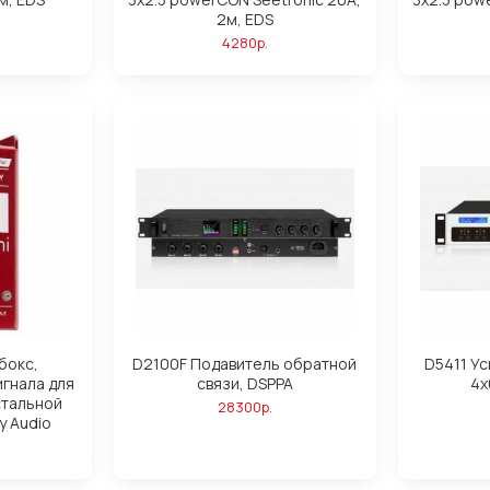
2м, EDS
4280р.
бокс,
D2100F Подавитель обратной
D5411 У
гнала для
связи, DSPPA
4х
стальной
28300р.
y Audio