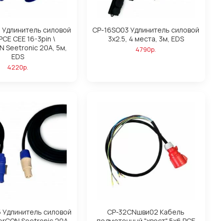
 Удлинитель силовой
CP-16SO03 Удлинитель силовой
PCE CEE 16-3pin \
3х2.5, 4 места, 3м, EDS
 Seetronic 20A, 5м,
4790р.
EDS
4220р.
 Удлинитель силовой
CP-32CNшви02 Кабель
erCON Seetronic 20A,
подмоточный "хвост" 5х6 PCE