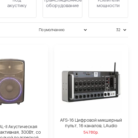
коммутаторы
чехлы
систем
Сортировка:
Показать:
AFS-16 Цифровой микшерный
пульт, 16 каналов, LAudio
AL-II Акустическая
активная, 300Вт, со
54780р.
одной подсветкой.