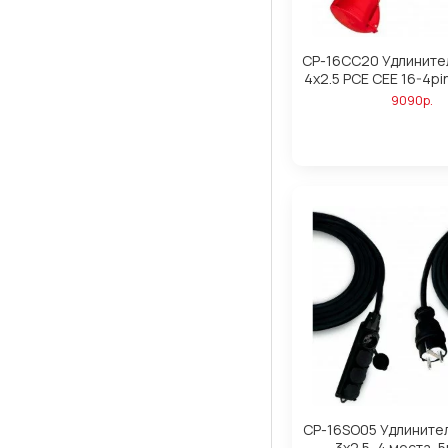
CP-16CC20 Удлините
4х2.5 PCE CEE 16-4pi
9090р.
CP-16SO05 Удлините
3х2.5, 4 места, 