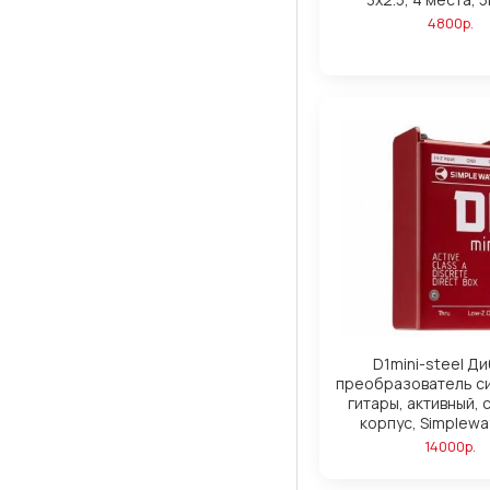
4800р.
D1mini-steel Ди
преобразователь си
гитары, активный, 
корпус, Simplewa
14000р.