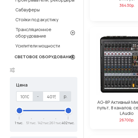
36430р.
Сабвуферы
Стойки под акустику
Трансляционное
оборудование
Усилители мощности
СВЕТОВОЕ ОБОРУДОВАНИЕ
Цена
-
р.
AG-8P Активный М
пульт, 8 каналов, с
LAudio
26700р.
1 тыс.
51 тыс.
142 тыс.
261 тыс.
402 тыс.