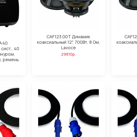
CAF123.00T Динамик
CAF12
коаксиальный 12", 700Вт, 8 Ом,
коаксиаль
PA40
Lavoce
сист., 40
шнуром,
29810р.
й, ремень