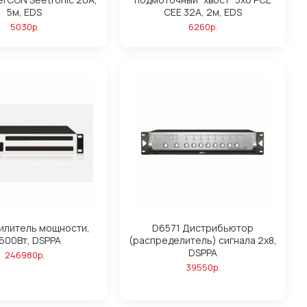
5м, EDS
CEE 32А, 2м, EDS
5030р.
6260р.
силитель мощности,
D6571 Дистрибьютор
600Вт, DSPPA
(распределитель) сигнала 2х8,
DSPPA
246980р.
39550р.