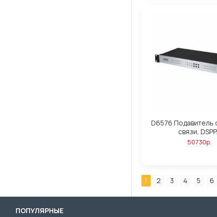
D6576 Подавитель 
связи, DSP
50730р.
1
2
3
4
5
6
ПОПУЛЯРНЫЕ