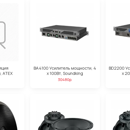
яция
BA4100 Усилитель мощности, 4
BD2200 Ус
, АТЕХ
х 100Вт, Soundking
х 2
30480р.