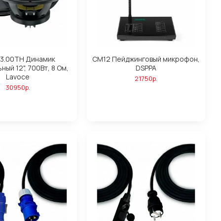
3.00TH Динамик
CM12 Пейджинговый микрофон,
ный 12", 700Вт, 8 Ом,
DSPPA
Lavoce
21750р.
30950р.