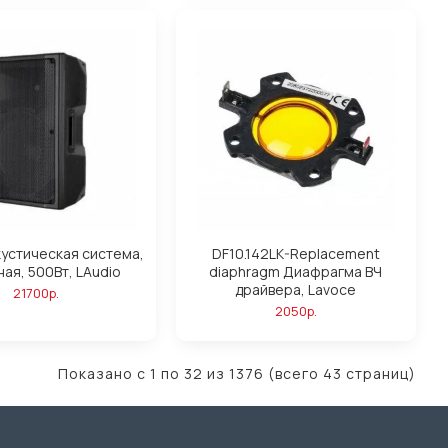
кустическая система,
DF10.142LK-Replacement
ная, 500Вт, LAudio
diaphragm Диафрагма ВЧ
драйвера, Lavoce
21700р.
2050р.
Показано с 1 по 32 из 1376 (всего 43 страниц)