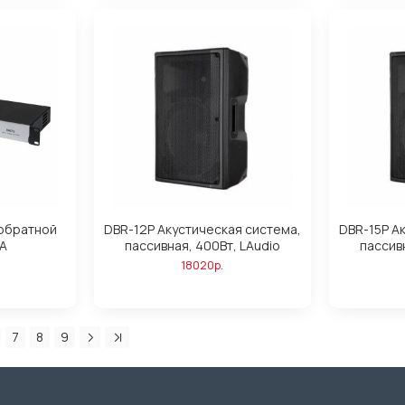
обратной
DBR-12P Акустическая система,
DBR-15P А
PA
пассивная, 400Вт, LAudio
пассив
18020р.
7
8
9