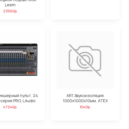
Leem
23560р.
икшерный пульт, 24
AR1 Звукоизоляция
 серия PRO, LAudio
1000х1000х10мм, АТЕХ
47240р.
1040р.