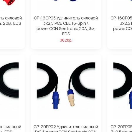
ль силовой
CP-16CP03 Удлинитель силовой
CP-16CP05
n, 20м, EDS
3х2.5 PCE CEE 16-3pin \
3х2.5 
powerCON Seetronic 20A, 3м,
powerCON
EDS
3820р.
ль силовой
CP-20PP02 Удлинитель силовой
CP-20PP05
5м, EDS
3х2.5 powerCON Seetronic 20A,
3х2.5 pow