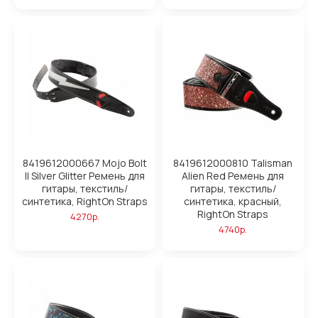
8419612000667 Mojo Bolt
8419612000810 Talisman
II Silver Glitter Ремень для
Alien Red Ремень для
гитары, текстиль/
гитары, текстиль/
синтетика, RightOn Straps
синтетика, красный,
RightOn Straps
4270р.
4740р.