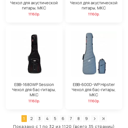
Чехол для акустической
Чехол для акустической
гитары, MKC
гитары, MKC
11160р.
11160р.
EBB-1680WP Session
EBB-600D-WP Hipster
Чехол для бас-гитары,
Чехол для бас-гитары,
MKC
MKC
11160р.
11160р.
1
2
3
4
5
6
7
8
9
Показано с 1 по 32 из 1120 (всего 35 страниц)