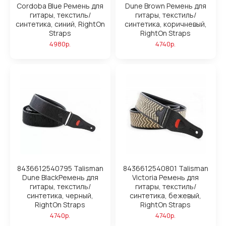
Cordoba Blue Ремень для
Dune Brown Ремень для
гитары, текстиль/
гитары, текстиль/
синтетика, синий, RightOn
синтетика, коричневый,
Straps
RightOn Straps
4980р.
4740р.
8436612540795 Talisman
8436612540801 Talisman
Dune BlackРемень для
Victoria Ремень для
гитары, текстиль/
гитары, текстиль/
синтетика, черный,
синтетика, бежевый,
RightOn Straps
RightOn Straps
4740р.
4740р.