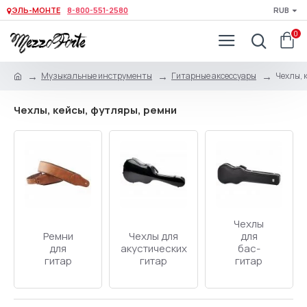
ЭЛЬ-МОНТЕ
8-800-551-2580
RUB
0
Музыкальные инструменты
Гитарные аксессуары
Чехлы, 
Чехлы, кейсы, футляры, ремни
Чехлы
Чехлы для
для
Чехлы для
акустических
бас-
классических
гитар
гитар
гитар