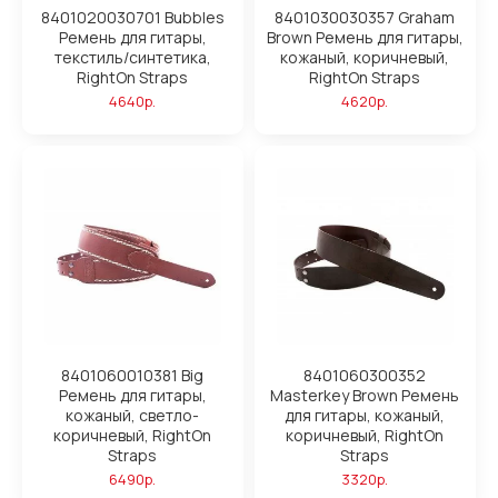
8401020030701 Bubbles
8401030030357 Graham
Ремень для гитары,
Brown Ремень для гитары,
текстиль/синтетика,
кожаный, коричневый,
RightOn Straps
RightOn Straps
4640р.
4620р.
8401060010381 Big
8401060300352
Ремень для гитары,
Masterkey Brown Ремень
кожаный, светло-
для гитары, кожаный,
коричневый, RightOn
коричневый, RightOn
Straps
Straps
6490р.
3320р.