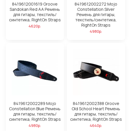
8419612001619 Groove
8419612002272 Mojo
Sandokan Red AA Ремень
Constellation Silver
для гитары, текстиль/
Ремень для гитары,
синтетика, RightOn Straps
текстиль/синтетика,
RightOn Straps
4620р.
4980р.
8419612002289 Mojo
8419612002388 Groove
Constellation Blue Ремень
Old School Heart Ремень
для гитары, текстиль/
для гитары, текстиль/
синтетика, RightOn Straps
синтетика, RightOn Straps
4980р.
4640р.