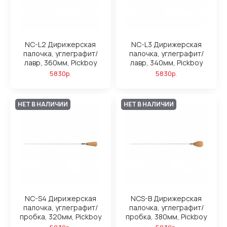
NC-L2 Дирижерская
NC-L3 Дирижерская
палочка, углеграфит/
палочка, углеграфит/
лавр, 360мм, Pickboy
лавр, 340мм, Pickboy
5830р.
5830р.
НЕТ В НАЛИЧИИ
НЕТ В НАЛИЧИИ
NC-S4 Дирижерская
NCS-B Дирижерская
палочка, углеграфит/
палочка, углеграфит/
пробка, 320мм, Pickboy
пробка, 380мм, Pickboy