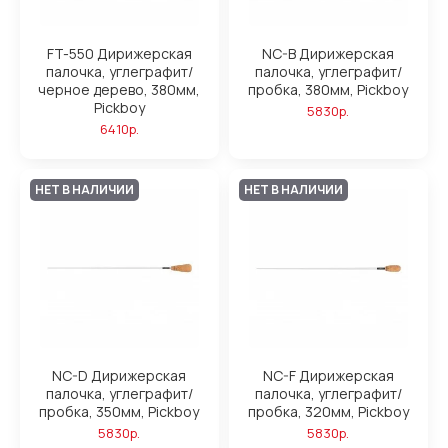
FT-550 Дирижерская
NC-B Дирижерская
палочка, углеграфит/
палочка, углеграфит/
черное дерево, 380мм,
пробка, 380мм, Pickboy
Pickboy
5830р.
6410р.
НЕТ В НАЛИЧИИ
НЕТ В НАЛИЧИИ
NC-D Дирижерская
NC-F Дирижерская
палочка, углеграфит/
палочка, углеграфит/
пробка, 350мм, Pickboy
пробка, 320мм, Pickboy
5830р.
5830р.