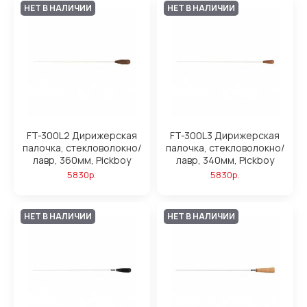
НЕТ В НАЛИЧИИ
НЕТ В НАЛИЧИИ
FT-300L2 Дирижерская
FT-300L3 Дирижерская
палочка, стекловолокно/
палочка, стекловолокно/
лавр, 360мм, Pickboy
лавр, 340мм, Pickboy
5830р.
5830р.
НЕТ В НАЛИЧИИ
НЕТ В НАЛИЧИИ