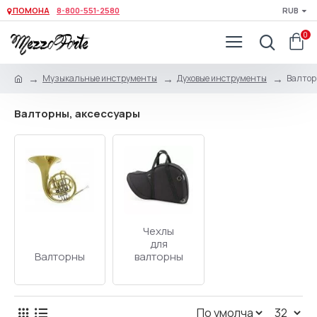
ПОМОНА
8-800-551-2580
RUB
0
Музыкальные инструменты
Духовые инструменты
Валтор
Валторны, аксессуары
Чехлы
для
Валторны
валторны