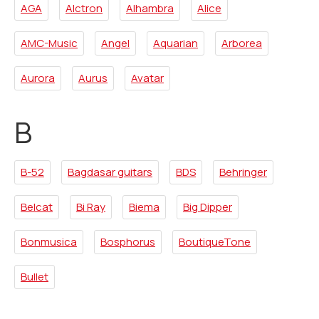
AGA
Alctron
Alhambra
Alice
AMC-Music
Angel
Aquarian
Arborea
Aurora
Aurus
Avatar
B
B-52
Bagdasar guitars
BDS
Behringer
Belcat
Bi Ray
Biema
Big Dipper
Bonmusica
Bosphorus
BoutiqueTone
Bullet