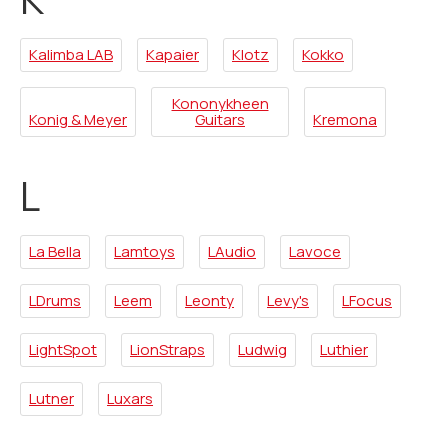
Kalimba LAB
Kapaier
Klotz
Kokko
Kononykheen
Konig & Meyer
Guitars
Kremona
L
La Bella
Lamtoys
LAudio
Lavoce
LDrums
Leem
Leonty
Levy's
LFocus
LightSpot
LionStraps
Ludwig
Luthier
Lutner
Luxars