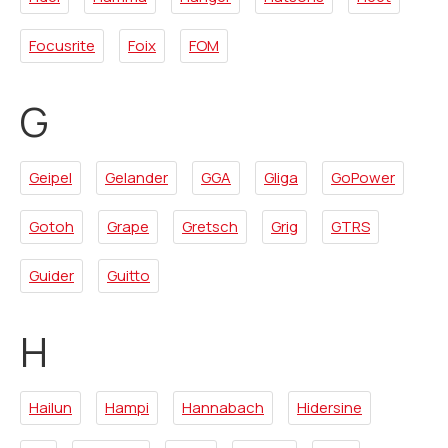
Focusrite
Foix
FOM
G
Geipel
Gelander
GGA
Gliga
GoPower
Gotoh
Grape
Gretsch
Grig
GTRS
Guider
Guitto
H
Hailun
Hampi
Hannabach
Hidersine