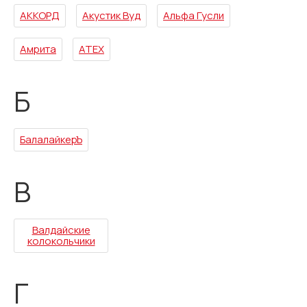
АККОРД
Акустик Вуд
Альфа Гусли
Амрита
АТЕХ
Б
БалалайкерЪ
В
Валдайские
колокольчики
Г