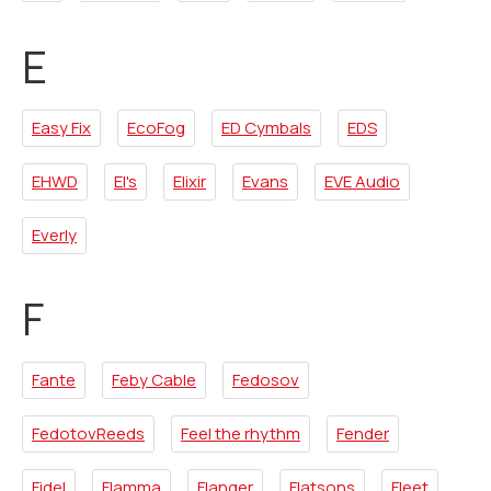
E
Easy Fix
EcoFog
ED Cymbals
EDS
EHWD
El's
Elixir
Evans
EVE Audio
Everly
F
Fante
Feby Сable
Fedosov
FedotovReeds
Feel the rhythm
Fender
Fidel
Flamma
Flanger
Flatsons
Fleet