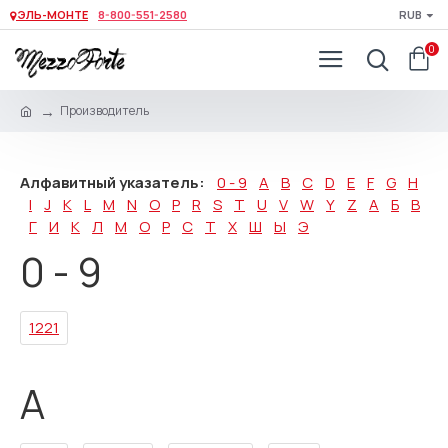
ЭЛЬ-МОНТЕ
8-800-551-2580
RUB
0
Производитель
Алфавитный указатель:
0 - 9
A
B
C
D
E
F
G
H
I
J
K
L
M
N
O
P
R
S
T
U
V
W
Y
Z
А
Б
В
Г
И
К
Л
М
О
Р
С
Т
Х
Ш
Ы
Э
0 - 9
1221
A