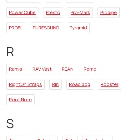
Power Cube
Presto
Pro-Mark
Prodipe
PROEL
PURESOUND
Pyramid
R
Ramis
RAV Vast
REAN
Remo
RightOn Straps
Rin
Road dog
Rooster
Root Note
S