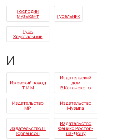
Господин
Музыкант
Гусельник
Гусь
Хрустальный
И
Издательский
Ижевский завод
дом
Т.И.М
В.Катанского
Издательство
Издательство
MPI
Музыка
Издательство
Издательство П.
Феникс Ростов-
Юргенсон
на-Дону