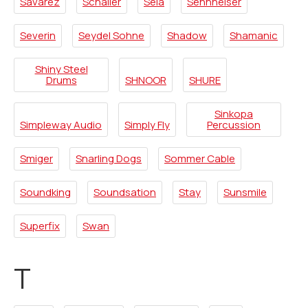
Savarez
Schaller
Sela
Sennheiser
Severin
Seydel Sohne
Shadow
Shamanic
Shiny Steel
Drums
SHNOOR
SHURE
Sinkopa
Simpleway Audio
Simply Fly
Percussion
Smiger
Snarling Dogs
Sommer Cable
Soundking
Soundsation
Stay
Sunsmile
Superfix
Swan
T