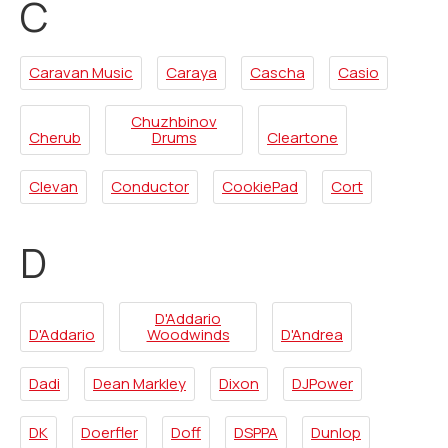
C
Caravan Music
Caraya
Cascha
Casio
Chuzhbinov
Cherub
Drums
Cleartone
Clevan
Conductor
CookiePad
Cort
D
D'Addario
D'Addario
Woodwinds
D'Andrea
Dadi
Dean Markley
Dixon
DJPower
DK
Doerfler
Doff
DSPPA
Dunlop