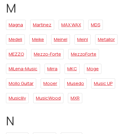
M
Magna
Martinez
MAX WAX
MDS
Medeli
Meike
Meinel
Meinl
Metallor
MEZZO
Mezzo-Forte
MezzoForte
MiLena-Music
Mirra
MKC
Moge
Mollo Guitar
Mooer
Musedo
Music UP
Musiclily
MusicWood
MXR
N