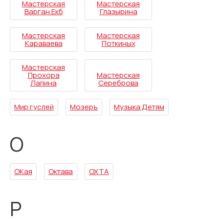
Мастерская
Мастерская
Варган.Екб
Глазырина
Мастерская
Мастерская
Караваева
Поткиных
Мастерская
Прохора
Мастерская
Лапина
Сереброва
Мир гуслей
Мозеръ
Музыка Детям
О
ОКая
Октава
ОХТА
Р