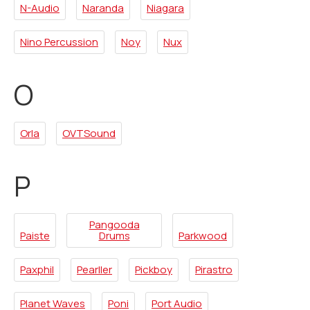
N-Audio
Naranda
Niagara
Nino Percussion
Noy
Nux
O
Orla
OVTSound
P
Pangooda
Paiste
Drums
Parkwood
Paxphil
Pearller
Pickboy
Pirastro
Planet Waves
Poni
Port Audio