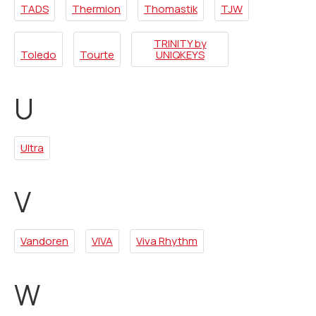
TADS
Thermion
Thomastik
TJW
TRINITY by
Toledo
Tourte
UNIQKEYS
U
Ultra
V
Vandoren
VIVA
Viva Rhythm
W