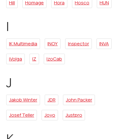
Hill
Homage
Hora
Hosco
HUN
I
IK Multimedia
INOY
Inspector
INVA
iVolga
IZ
IzoCab
J
Jakob Winter
JDR
John Packer
Josef Teller
Joyo
Justpro
K