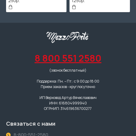
250р.
1250р.
8 800 551 2580
(звонок бесплатный)
Поддержка: Пн. – Пт.: с 9:00 до 18:00
Прием заказов - круглосуточно
ИП Верховод Артур Вячеславович
ИНН: 616804999940
ОГРНИП: 314619636700277
Связаться с нами
8-800-551-2580