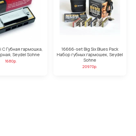
i C Губная гармошка,
16666-set Big Six Blues Pack
рная, Seydel Sohne
Набор губных гармошек, Seydel
Sohne
1680р.
20970р.