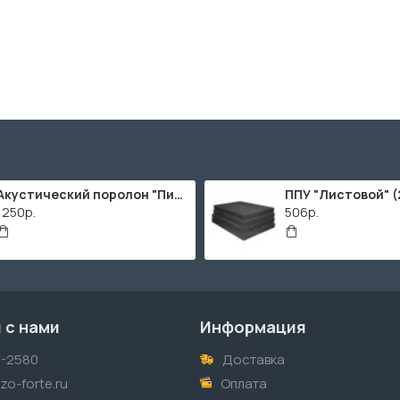
Акустический поролон "Пирамида" / 2000х1000мм
1250р.
506р.
 с нами
Информация
1-2580
Доставка
o-forte.ru
Оплата