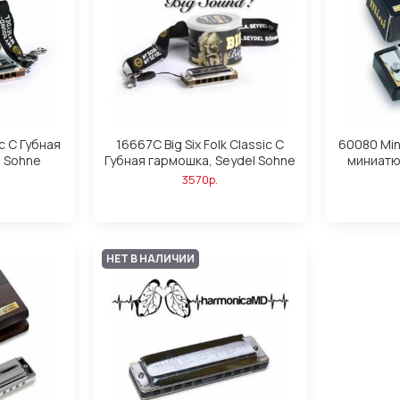
ic C Губная
16667C Big Six Folk Classic C
60080 Min
l Sohne
Губная гармошка, Seydel Sohne
миниатю
3570р.
НЕТ В НАЛИЧИИ