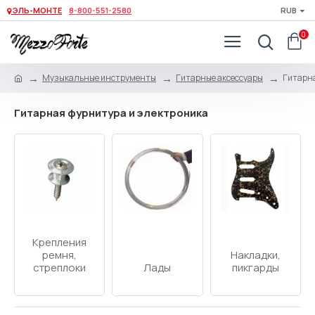
ЭЛЬ-МОНТЕ
8-800-551-2580
RUB
0
Музыкальные инструменты
Гитарные аксессуары
Гитарна
Гитарная фурнитура и электроника
Крепления
ремня,
Накладки,
стреплоки
Лады
пикгарды