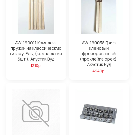
AW-190011 Комплект
AW-190038 Гриф
пружин на классическую
кленовый
гитару, Ель, (комплект из
фрезерованный
6шт.), Акустик Вуд
(проклейка орех),
Акустик Вуд
1210р.
4240р.