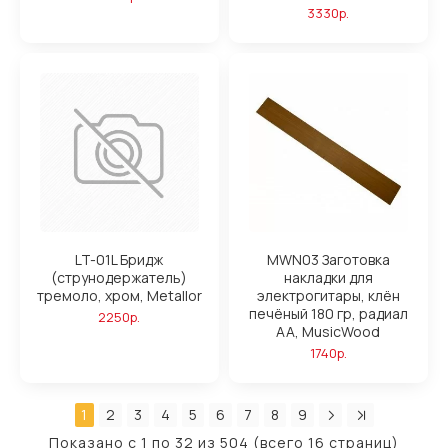
3330р.
LT-01L Бридж
MWN03 Заготовка
(струнодержатель)
накладки для
тремоло, хром, Metallor
электрогитары, клён
печёный 180 гр, радиал
2250р.
АА, MusicWood
1740р.
1
2
3
4
5
6
7
8
9
Показано с 1 по 32 из 504 (всего 16 страниц)