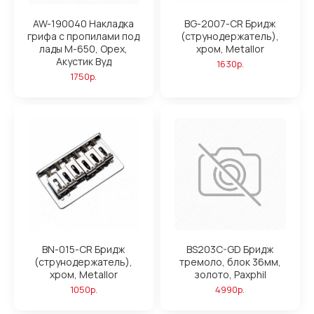
AW-190040 Накладка
BG-2007-CR Бридж
грифа с пропилами под
(струнодержатель),
лады М-650, Орех,
хром, Metallor
Акустик Вуд
1630р.
1750р.
BN-015-CR Бридж
BS203C-GD Бридж
(струнодержатель),
тремоло, блок 36мм,
хром, Metallor
золото, Paxphil
1050р.
4990р.