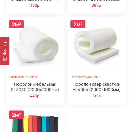
320р.
362р.
2м²
2м²
Фильтр
Плотность 30 кг/м³
Плотность 40 кг/м³
Поролон мебельный
Поролон сверхжесткий
ST3040 (2000x1000мм)
HL4065 (2000x1000мм)
443р.
192р.
2м²