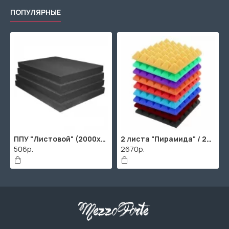
ПОПУЛЯРНЫЕ
00х1000мм
ППУ "Листовой" (2000х1000мм)
2 листа "Пирамида" / 2шт. по 2000х1000мм
506р.
2670р.