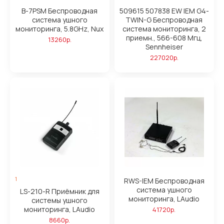
B-7PSM Беспроводная
509615 507838 EW IEM G4-
система ушного
TWIN-G Беспроводная
мониторинга, 5.8GHz, Nux
система мониторинга, 2
приемн., 566-608 Мгц,
13260р.
Sennheiser
227020р.
1
RWS-IEM Беспроводная
система ушного
LS-210-R Приёмник для
мониторинга, LAudio
системы ушного
мониторинга, LAudio
41720р.
8660р.