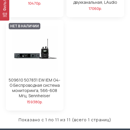
Фильтр
двухканальная, LAudio
10470р.
17060р.
НЕТ В НАЛИЧИИ
509610 507831 EW IEM G4-
G Беспроводная система
мониторинга, 566-608
Мгц, Sennheiser
159380р.
Показано с 1 по 11 из 11 (всего 1 страниц)