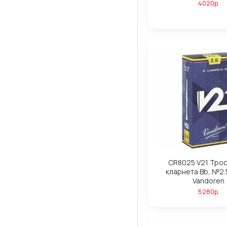
4020р.
CR8025 V21 Трос
кларнета Bb, №2.5
Vandoren
5280р.