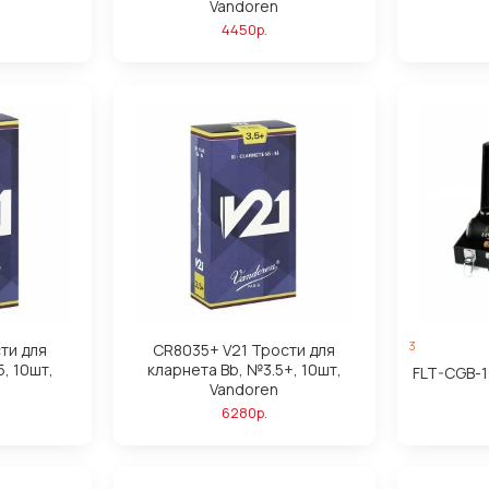
Vandoren
4450р.
3
ти для
CR8035+ V21 Трости для
, 10шт,
кларнета Bb, №3.5+, 10шт,
FLT-CGB-1
Vandoren
6280р.