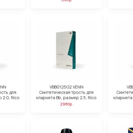
ENN
VBB0125G2 VENN
VB
ость для
Синтетическая трость для
Синтети
 2.0, Rico
кларнета Вb, размер 2.5, Rico
кларнета 
2980р.