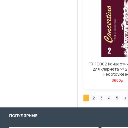
FR11C002 Концерти
для кларнета № 2
FedotovRee
3660р.
1
2
3
4
5
ПОПУЛЯРНЫЕ