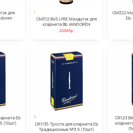
1
тук для
CM322 Му
ndoren
Eb,
CM312 B45 LYRE Мундштук для
кларнета Bb VANDOREN
20060р.
5
ларнета Eb
CR123 BA
5 (10шт)
кларнет
CR1135 Трости для кларнета Eb
(5
Традиционные №3,5 (10шт)