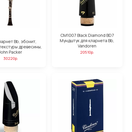
CM1007 Black Diamond BD7
Мундштук для кларнета Bb,
ларнет Bb, эбонит,
Vandoren
текстуры древесины,
John Packer
20510р.
30220р.