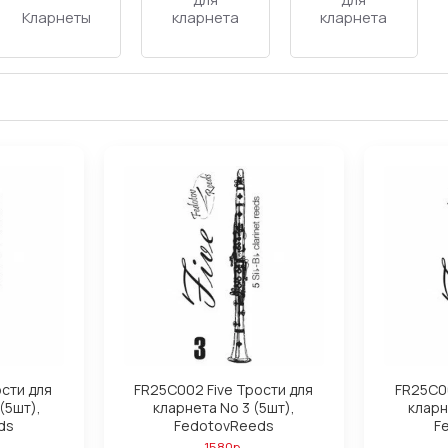
Кларнеты
кларнета
кларнета
ости для
FR25C002 Five Трости для
FR25C00
(5шт),
кларнета No 3 (5шт),
кларн
ds
FedotovReeds
F
1580р.