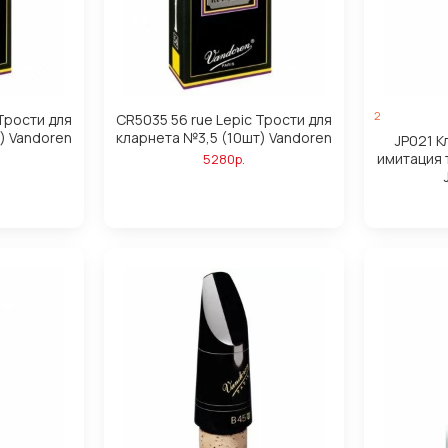
2
 Трости для
CR5035 56 rue Lepic Трости для
) Vandoren
кларнета №3,5 (10шт) Vandoren
JP021 К
имитация 
5280р.