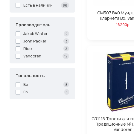
Есть в наличии
86
CM307 B40 Мундш
кларнета Bb, Va
Производитель
16290р.
Jakob Winter
2
John Packer
3
Rico
3
Vandoren
12
Тональность
Bb
8
Eb
1
CR1115 Трости для к
Традиционные №1,
Vandoren