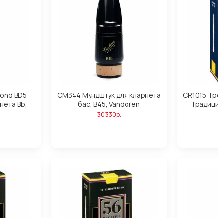
mond BD5
CM344 Мундштук для кларнета
CR1015 Тр
нета Bb,
бас, B45, Vandoren
Традици
30330р.