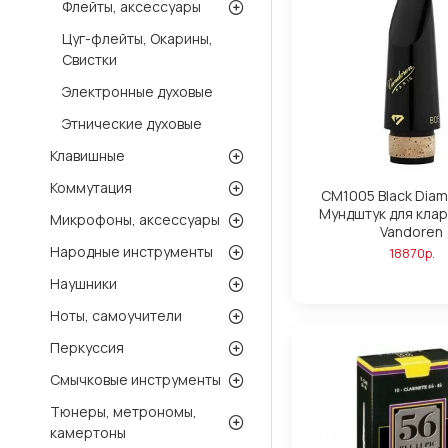
Флейты, аксессуары
Цуг-флейты, Окарины,
Свистки
Электронные духовые
Этнические духовые
Клавишные
Коммутация
CM1005 Black Dia
Мундштук для клар
Микрофоны, аксессуары
Vandoren
Народные инструменты
18870р.
Наушники
Ноты, самоучители
Перкуссия
Смычковые инструменты
Тюнеры, метрономы,
камертоны