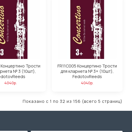
 Концертино Трости
FR11C005 Концертино Трости
арнета № 3 (10шт),
для кларнета № 3+ (10шт),
edotovReeds
FedotovReeds
4040р.
4040р.
Показано с 1 по 32 из 156 (всего 5 страниц)