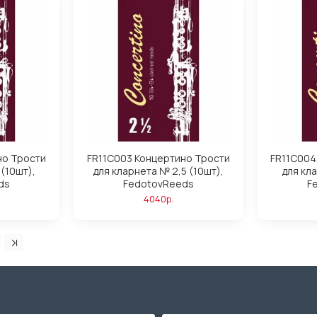
но Трости
FR11C003 Концертино Трости
FR11C004
 (10шт),
для кларнета № 2,5 (10шт),
для кл
ds
FedotovReeds
F
4040р.