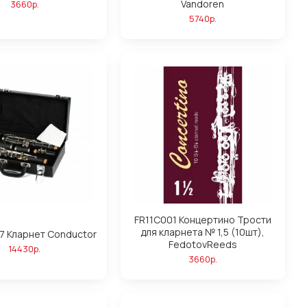
Vandoren
3660р.
5740р.
FR11C001 Концертино Трости
для кларнета № 1,5 (10шт),
7 Кларнет Conductor
FedotovReeds
14430р.
3660р.