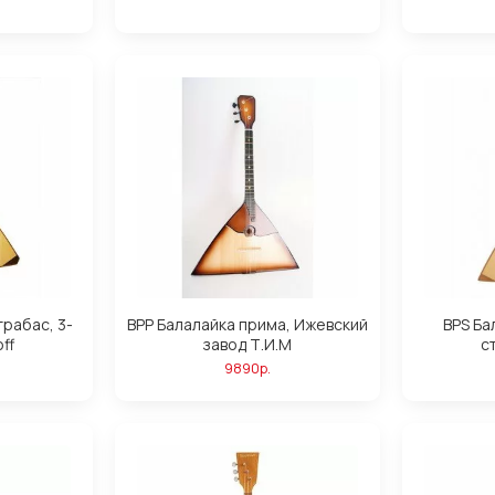
трабас, 3-
BPP Балалайка прима, Ижевский
BPS Ба
ff
завод Т.И.М
с
9890р.