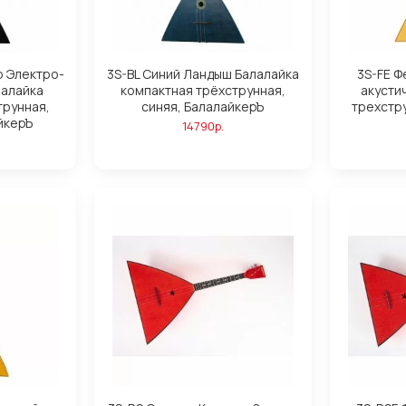
р Электро-
3S-BL Синий Ландыш Балалайка
3S-FE Ф
лалайка
компактная трёхструнная,
акусти
трунная,
синяя, БалалайкерЪ
трехстр
йкерЪ
14790р.