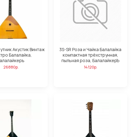
утник Акустик Винтаж
3S-SR Роза и Чайка Балалайка
тро Балалайка,
компактная трёхструнная,
алалайкеръ
пыльная роза, БалалайкерЪ
26880р.
14120р.