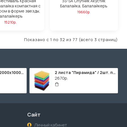
Фестиваль Красная
3S-SA Спутник Акустик
лалайка компактная с
Балалайка, Балалайкеръ
ром в форме звезды,
19660р.
алалайкеръ
15210р.
Показано с 1 по 32 из 77 (всего 3 страниц)
ППУ "Листовой" (2000х1000мм)
2 листа "Пирамида" / 2шт. по 2000х1000мм
2670р.
Сайт
Личный кабинет