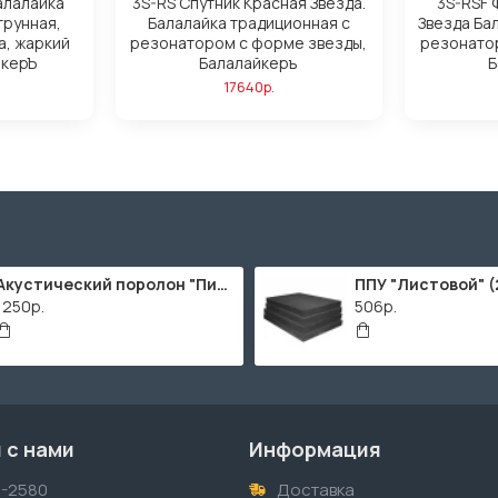
алалайка
3S-RS Спутник Красная Звезда.
3S-RSF 
трунная,
Балалайка традиционная с
Звезда Ба
а, жаркий
резонатором с форме звезды,
резонато
йкерЪ
Балалайкеръ
Б
17640р.
Акустический поролон "Пирамида" / 2000х1000мм
1250р.
506р.
 с нами
Информация
1-2580
Доставка