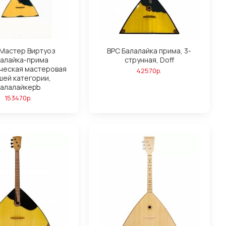
 Мастер Виртуоз
BPC Балалайка прима, 3-
алайка-прима
струнная, Doff
ческая мастеровая
42570р.
шей категории,
алалайкерЪ
153470р.