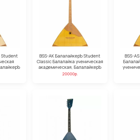
 Student
BSS-AK БалалайкерЪ Student
BSS-AS
ческая
Classic Балалайка ученическая
Балала
лалайкерЪ
академическая, БалалайкерЪ
учениче
20000р.