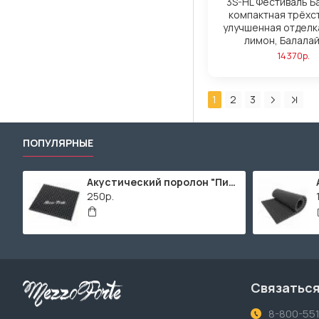
3S-HL Фестиваль Б
компактная трёхс
улучшенная отделк
лимон, Балала
14370р.
1
2
3
ПОПУЛЯРНЫЕ
Акустический поролон "Пирамида" / 480x480х30мм / Темно-серый
250р.
Связаться
8-800-55