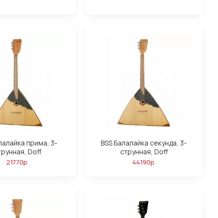
лалайка прима, 3-
BSS Балалайка секунда, 3-
трунная, Doff
струнная, Doff
21770р.
44190р.