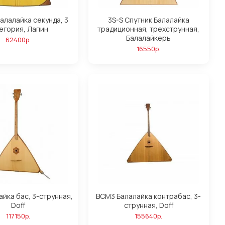
алалайка секунда, 3
3S-S Спутник Балалайка
егория, Лапин
традиционная, трехструнная,
Балалайкеръ
62400р.
16550р.
йка бас, 3-струнная,
BCM3 Балалайка контрабас, 3-
Doff
струнная, Doff
117150р.
155640р.