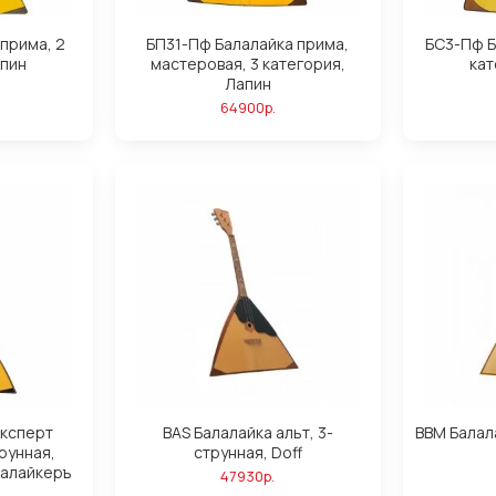
прима, 2
БП31-Пф Балалайка прима,
БС3-Пф Б
апин
мастеровая, 3 категория,
кат
Лапин
64900р.
Эксперт
BAS Балалайка альт, 3-
BBM Балала
рунная,
струнная, Doff
лалайкеръ
47930р.