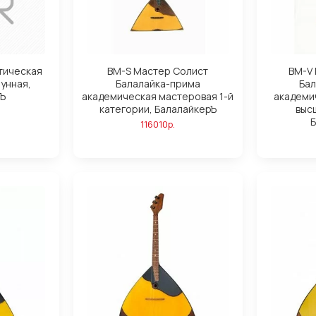
тическая
BM-S Мастер Солист
BM-V
рунная,
Балалайка-прима
Бал
Ъ
академическая мастеровая 1-й
академи
категории, БалалайкерЪ
выс
Б
116010р.