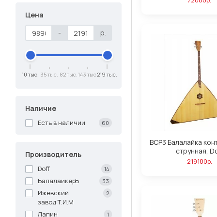
Цена
-
р.
10 тыс.
35 тыс.
82 тыс.
143 тыс.
219 тыс.
Наличие
Есть в наличии
60
BCP3 Балалайка кон
струнная, Do
Производитель
219180р.
Doff
14
БалалайкерЪ
33
Ижевский
2
завод Т.И.М
Лапин
1