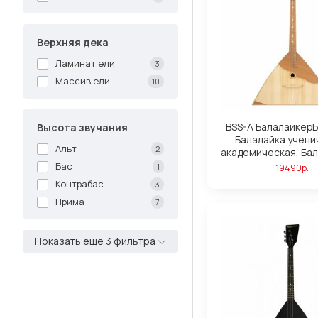
Верхняя дека
Ламинат ели
3
Массив ели
10
BSS-A БалалайкерЪ
Высота звучания
Балалайка учени
Альт
2
академическая, Ба
Бас
19490р.
1
Контрабас
3
Прима
7
Показать еще 3 фильтра