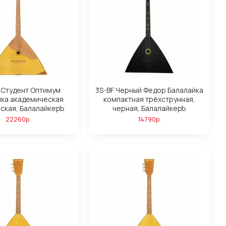
 Студент Оптимум
3S-BF Черный Федор Балалайка
йка академическая
компактная трёхструнная,
ская, БалалайкерЪ
черная, БалалайкерЪ
22260р.
14790р.