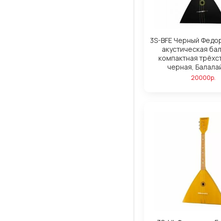
3S-BFE Черный Федо
акустическая ба
компактная трёхс
черная, Балала
20000р.