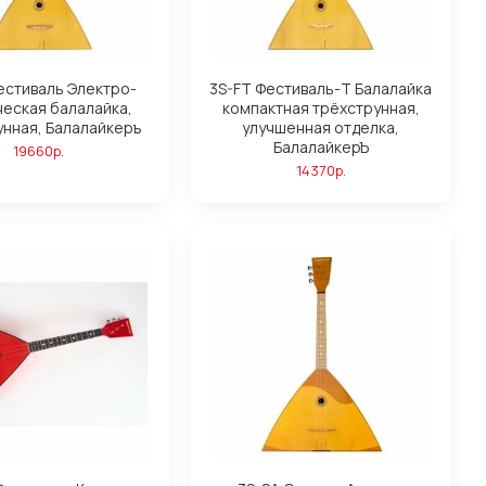
естиваль Электро-
3S-FT Фестиваль-Т Балалайка
ческая балалайка,
компактная трёхструнная,
унная, Балалайкеръ
улучшенная отделка,
БалалайкерЪ
19660р.
14370р.