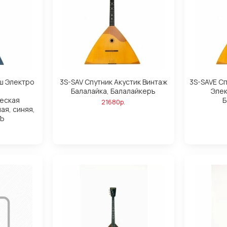
ш Электро
3S-SAV Спутник Акустик Винтаж
3S-SAVE Сп
Балалайка, Балалайкеръ
Элек
еская
Б
21680р.
ая, синяя,
Ъ