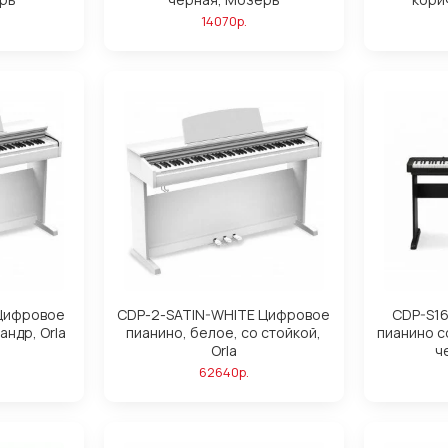
14070р.
Цифровое
CDP-2-SATIN-WHITE Цифровое
CDP-S1
андр, Orla
пианино, белое, со стойкой,
пианино с
Orla
ч
62640р.