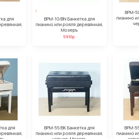
1
BPM-50
пианино и
тка для
BPM-10/BN Банкетка для
че
еревянная,
пианино или рояля деревянная,
Мозеръ
5910р.
тка для
BPM-55/BK Банкетка для
BPM-55
еревянная,
пианино или рояля деревянная,
пианино и
ръ
черная, Мозеръ
кори