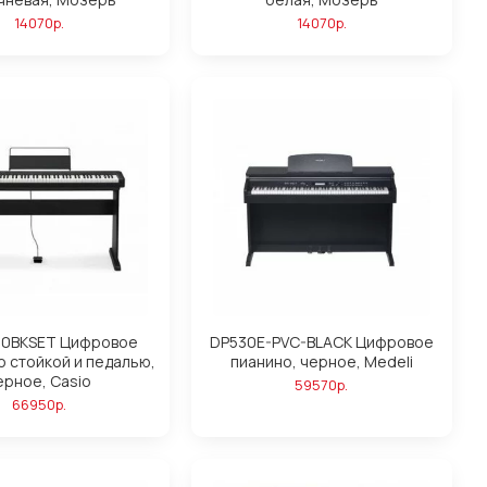
14070р.
14070р.
60BKSET Цифровое
DP530E-PVC-BLACK Цифровое
о стойкой и педалью,
пианино, черное, Medeli
ерное, Casio
59570р.
66950р.