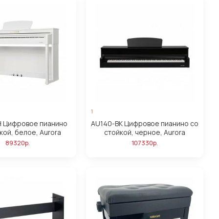
1
 Цифровое пианино
AU140-BK Цифровое пианино со
кой, белое, Aurora
стойкой, черное, Aurora
89320р.
107330р.