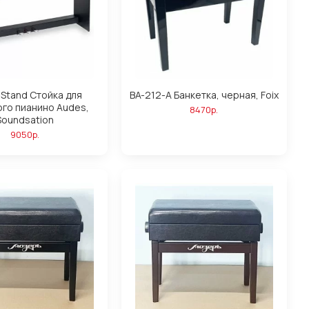
Stand Стойка для
BA-212-A Банкетка, черная, Foix
го пианино Audes,
8470р.
Soundsation
9050р.