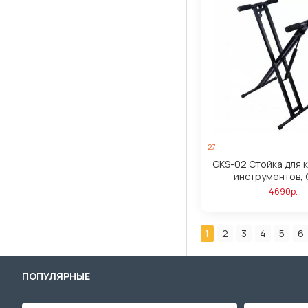
27
GKS-02 Стойка для 
инструментов, G
4690р.
1
2
3
4
5
6
ПОПУЛЯРНЫЕ