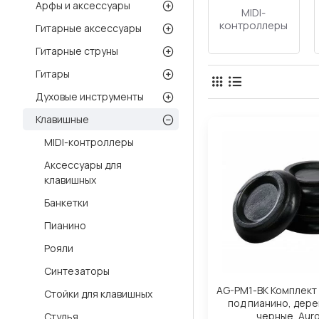
Арфы и аксессуары
Банкетки
Пианино
Рояли
Гитарные аксессуары
Гитарные струны
Гитары
Духовые инструменты
Клавишные
MIDI-контроллеры
Аксессуары для
клавишных
Банкетки
Пианино
Рояли
Синтезаторы
AG-PM1-BK Комплект
Стойки для клавишных
под пианино, дерев
черные, Aur
Стулья