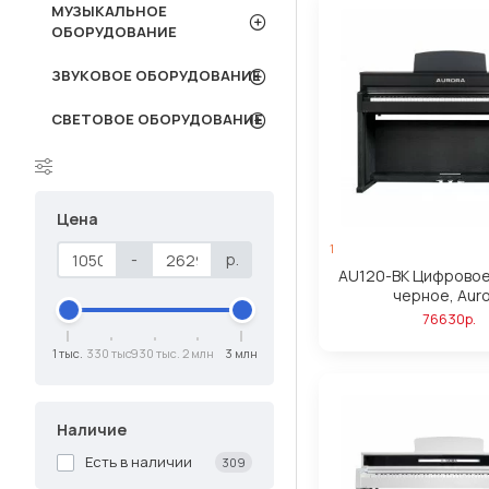
МУЗЫКАЛЬНОЕ
ОБОРУДОВАНИЕ
ЗВУКОВОЕ ОБОРУДОВАНИЕ
СВЕТОВОЕ ОБОРУДОВАНИЕ
Цена
1
-
р.
AU120-BK Цифровое
черное, Aur
76630р.
1 тыс.
330 тыс.
930 тыс.
2 млн
3 млн
Наличие
Есть в наличии
309