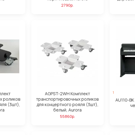
2790р.
1
плект
AGPST-2WH Комплект
х роликов
транспортировочных роликов
AU110-BK
яля (3шт),
для концертного рояля (3шт),
че
ora
белый, Aurora
55860р.