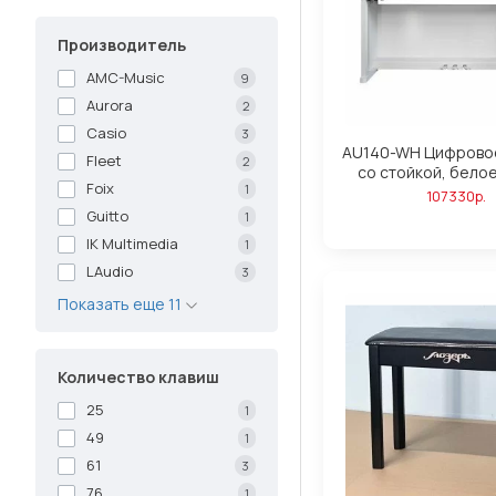
Производитель
AMC-Music
9
Aurora
2
Casio
3
AU140-WH Цифрово
Fleet
2
со стойкой, белое
Foix
1
107330р.
Guitto
1
IK Multimedia
1
LAudio
3
Показать еще 11
Количество клавиш
25
1
49
1
61
3
76
1