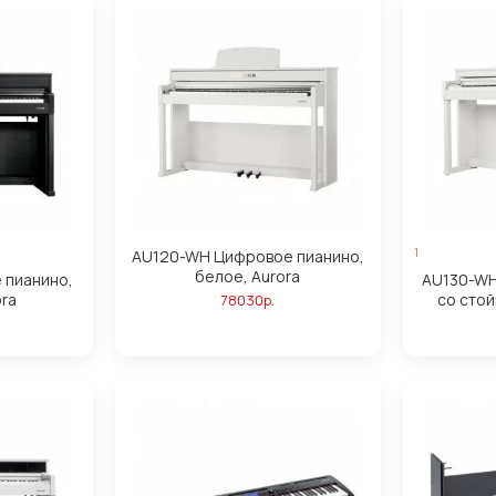
1
AU120-WH Цифровое пианино,
белое, Aurora
 пианино,
AU130-WH
ora
со стой
78030р.