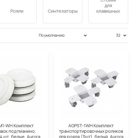
Цифровые
Цифровые
для
пианино
рояли
клавишных
Сортировка:
Показать:
M1-WH Комплект
AGPST-1WH Комплект
вок под пианино,
транспортировочных роликов
4 шт, белые, Aurora
для рояля (3шт), белый, Aurora