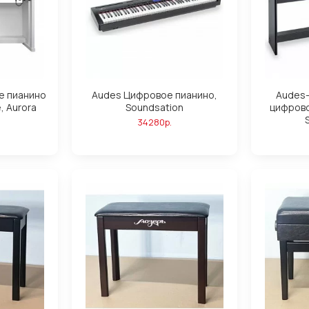
е пианино
Audes Цифровое пианино,
Audes-
, Aurora
Soundsation
цифрово
34280р.