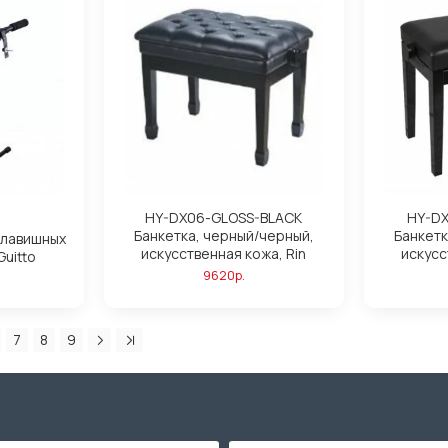
HY-DX06-GLOSS-BLACK
HY-DX
Банкетка, черный/черный,
Банкетк
клавишных
искусственная кожа, Rin
искусс
uitto
9620р.
7
8
9