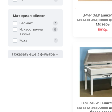
1
BPM-10/BK Банке
Материал обивки
пианино или рояля д
Вельвет
3
Мозеръ
Искусственна
5910р.
15
я кожа
Кожа
1
Показать еще 3 фильтра
BPM-50/WH Банке
пианино или рояля д
белая, Мозе