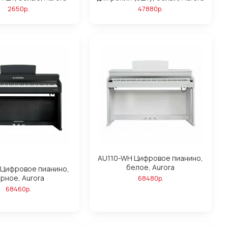
2650р.
47880р.
AU110-WH Цифровое пианино,
белое, Aurora
 Цифровое пианино,
рное, Aurora
68480р.
68460р.