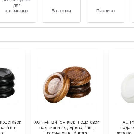
для
Синтезаторы
клавишных
Стулья
 подставок
AG-PM1-BN Комплект подставок
AG-P
о, 4 шт,
под пианино, дерево, 4 шт,
подста
ora
коричневые, Aurora
дерево, 