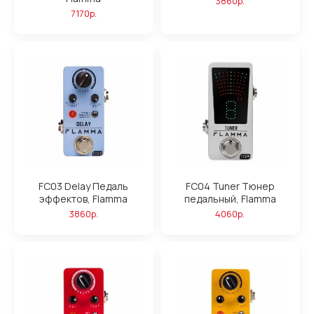
3860р.
7170р.
FC03 Delay Педаль
FC04 Tuner Тюнер
эффектов, Flamma
педальный, Flamma
3860р.
4060р.