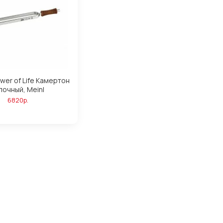
ower of Life Камертон
лочный, Meinl
6820р.