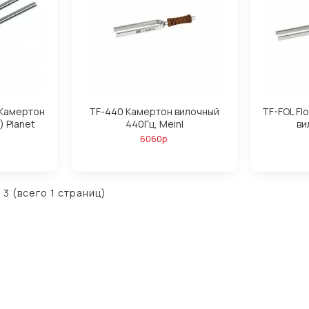
 Камертон
TF-440 Камертон вилочный
TF-FOL Fl
) Planet
440Гц, Meinl
ви
6060р.
 3 (всего 1 страниц)