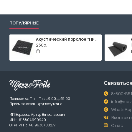
ПОПУЛЯРНЫЕ
Акустический поролон "Пирамида" / 480x480х30мм / Темно-серый
250р.
Связаться
8-800-55
Поддержка: Пн. – Пт.: с 9:00 до 18:00
info@mezz
Прием заказов - круглосуточно
WhatsAp
ИП Верховод Артур Вячеславович
Вконтакт
ИНН: 616804999940
О нас
ОГРНИП: 314619636700277