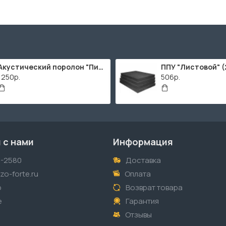
Акустический поролон "Пирамида" / 2000х1000мм
1250р.
506р.
 с нами
Информация
1-2580
Доставка
o-forte.ru
Оплата
p
Возврат товара
е
Гарантия
Отзывы