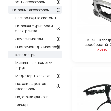
Арфы и аксессуары
Гитарные аксессуары
Беспроводные системы
Гитарная фурнитура и
электроника
Звукосниматели
GGC-08 Капода
серебристый, G
Инструмент для мастеров
2580р.
Каподастры
Машинки для намотки
струн
Медиаторы, копилки
Педали эффектов и
аксессуары
Подставки для ноги
Слайды