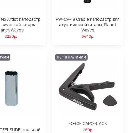
NS Artist Каподастр
PW-CP-18 Cradle Каподастр для
ссической гитары,
акустической гитары, Planet
lanet Waves
Waves
2220р.
6440р.
ИЧИИ
НЕТ В НАЛИЧИИ
FORCE CAPO BLACK
TEEL SLIDE стальной
260р.