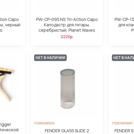
tion Capo
PW-CP-09S NS Tri-Action Capo
PW-CP-13 
ры, черный
Каподастр для гитары,
для кла
es
серебристый, Planet Waves
P
2220р.
НЕТ В НАЛИЧИИ
НЕТ В НАЛ
7020008000
7326909807
igger
стической
FENDER GLASS SLIDE 2
FENDER S