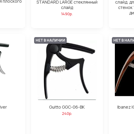
ля плоского
STANDARD LARGE стеклянный
слайд, д
слайд
стенок 
ди
1490р.
НЕТ В НАЛИЧИИ
НЕТ В НАЛ
lver
Guitto GGC-06-BK
Ibanez 
240р.