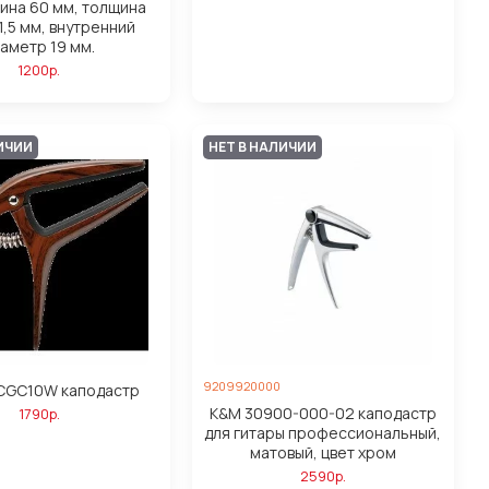
лина 60 мм, толщина
1,5 мм, внутренний
аметр 19 мм.
1200р.
ИЧИИ
НЕТ В НАЛИЧИИ
9209920000
ICGC10W каподастр
K&M 30900-000-02 каподастр
1790р.
для гитары профессиональный,
матовый, цвет хром
2590р.