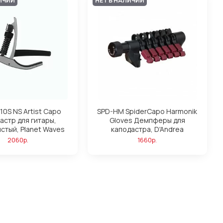
ИЧИИ
НЕТ В НАЛИЧИИ
0S NS Artist Capo
SPD-HM SpiderCapo Harmonik
астр для гитары,
Gloves Демпферы для
стый, Planet Waves
каподастра, D'Andrea
2060р.
1660р.