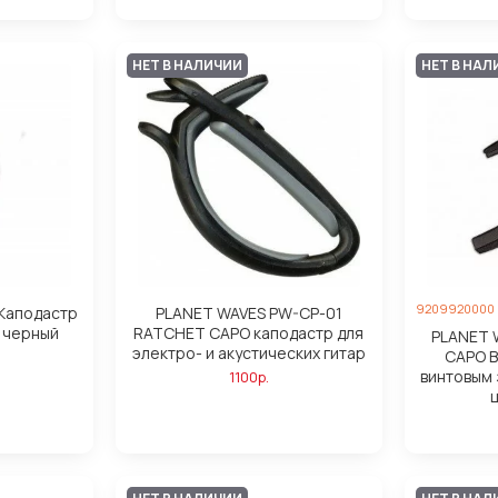
НЕТ В НАЛИЧИИ
НЕТ В НАЛ
9209920000
 Каподастр
PLANET WAVES PW-CP-01
т черный
RATCHET CAPO каподастр для
PLANET 
электро- и акустических гитар
CAPO B
винтовым
1100р.