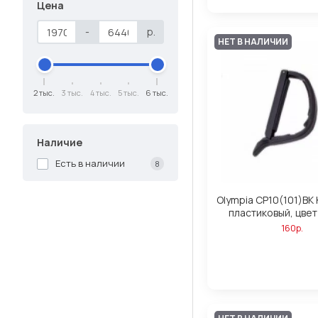
Цена
-
р.
НЕТ В НАЛИЧИИ
2 тыс.
3 тыс.
4 тыс.
5 тыс.
6 тыс.
Наличие
Есть в наличии
8
Olympia CP10(101)BK
пластиковый, цве
160р.