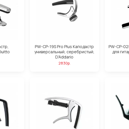
стр,
PW-CP-19S Pro Plus Каподастр
PW-CP-02
uitto
универсальный, серебристый,
для гита
D'Addario
2830р.