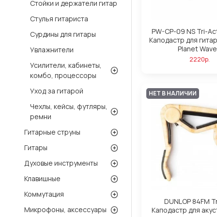
Стойки и держатели гитар
Стулья гитариста
PW-CP-09 NS Tri-Ac
Сурдины для гитары
Каподастр для гита
Planet Wav
Увлажнители
2220р.
Усилители, кабинеты,
комбо, процессоры
Уход за гитарой
НЕТ В НАЛИЧИИ
Чехлы, кейсы, футляры,
ремни
Гитарные струны
Гитары
Духовые инструменты
Клавишные
Коммутация
DUNLOP 84FM Tr
Микрофоны, аксессуары
Каподастр для аку