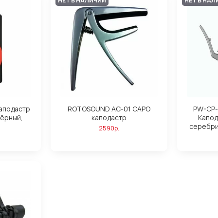
НЕТ В НАЛИЧИИ
НЕТ В НАЛ
Каподастр
ROTOSOUND AC-01 CAPO
PW-CP-1
чёрный,
каподастр
Капод
серебри
2590р.