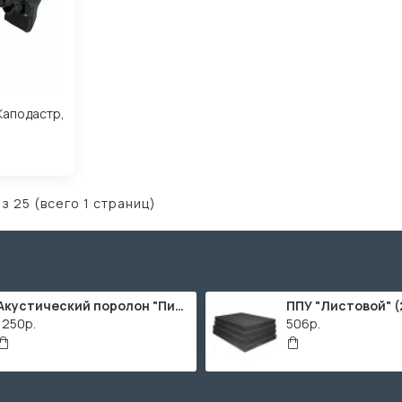
Каподастр,
из 25 (всего 1 страниц)
Акустический поролон "Пирамида" / 2000х1000мм
1250р.
506р.