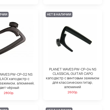
ИЧИИ
НЕТ В НАЛИЧИИ
PLANET WAVES PW-CP-04 NS
CLASSICAL GUITAR CAPO
WAVES PW-CP-02 NS
каподастр c винтовым зажимом
LACK каподастр с
для классических гитар,
 зажимом, алюминий,
алюминий
цвет чёрный
2600р.
2800р.