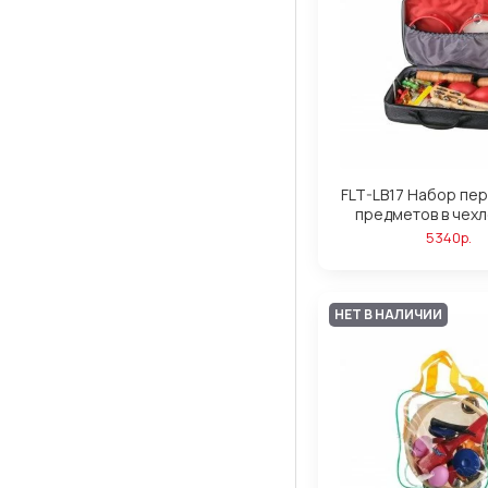
FLT-LB17 Набор пер
предметов в чехле
5340р.
НЕТ В НАЛИЧИИ