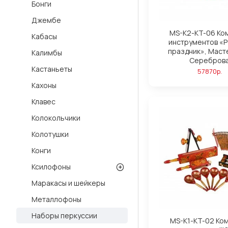
Бонги
Джембе
MS-K2-KT-06 Ко
Кабасы
инструментов «Р
праздник», Маст
Калимбы
Серебров
Кастаньеты
57870р.
Кахоны
Клавес
Колокольчики
Колотушки
Конги
Ксилофоны
Маракасы и шейкеры
Металлофоны
Наборы перкуссии
MS-K1-KT-02 Ко