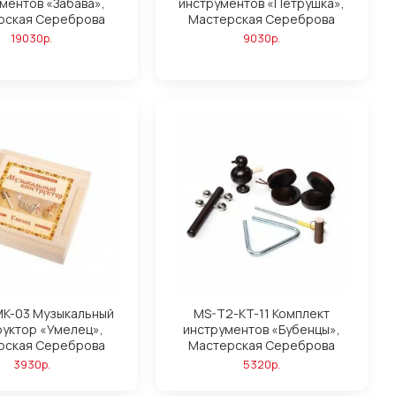
ментов «Забава»,
инструментов «Петрушка»,
рская Сереброва
Мастерская Сереброва
19030р.
9030р.
K-03 Музыкальный
MS-T2-KT-11 Комплект
руктор «Умелец»,
инструментов «Бубенцы»,
рская Сереброва
Мастерская Сереброва
3930р.
5320р.