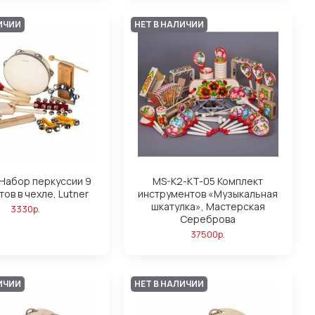
ИЧИИ
НЕТ В НАЛИЧИИ
 Набор перкуссии 9
MS-K2-KT-05 Комплект
ов в чехле, Lutner
инструментов «Музыкальная
шкатулка», Мастерская
3330р.
Сереброва
37500р.
ИЧИИ
НЕТ В НАЛИЧИИ