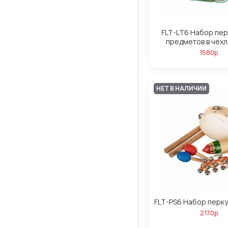
FLT-LT6 Набор пер
предметов в чехле
1580р.
НЕТ В НАЛИЧИИ
FLT-PS6 Набор перку
2170р.