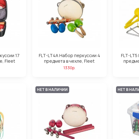
куссии 17
FLT-LT4A Набор перкуссии 4
FLT-LT5
, Fleet
предмета в чехле, Fleet
предме
1330р.
НЕТ В НАЛИЧИИ
НЕТ В НАЛ