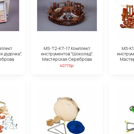
мплект
MS-T2-KT-17 Комплект
MS-K1
я дудочка",
инструментов "Шоколад",
инструм
еброва
Мастерская Сереброва
Масте
40770р.