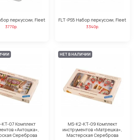
бор перкуссии, Fleet
FLT-PS5 Набор перкуссии, Fleet
3770р.
3340р.
ИЧИИ
НЕТ В НАЛИЧИИ
-KT-07 Комплект
MS-K2-KT-09 Комплект
ментов «Антошка»,
инструментов «Матрешка»,
рская Сереброва
Мастерская Сереброва