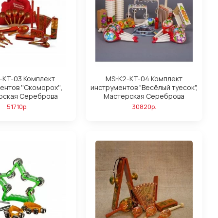
-KT-03 Комплект
MS-K2-KT-04 Комплект
ентов ''Скоморох'',
инструментов "Весёлый туесок",
рская Сереброва
Мастерская Сереброва
51710р.
30820р.