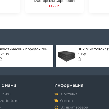
Мастерская Сереброва
19660р.
Акустический поролон "Пирамида" / 2000х1000мм
1250р.
506р.
 с нами
Информация
1-2580
Доставка
o-forte.ru
Оплата
p
Возврат товара