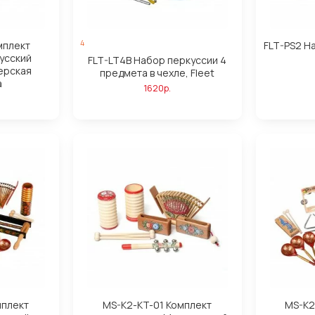
4
мплект
FLT-PS2 На
усский
FLT-LT4B Набор перкуссии 4
ерская
предмета в чехле, Fleet
а
1620р.
мплект
MS-K2-KT-01 Комплект
MS-K2