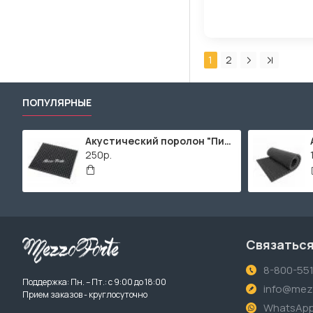
1
2
ПОПУЛЯРНЫЕ
Акустический поролон "Пирамида" / 480x480х30мм / Темно-серый
250р.
Связаться
8-800-55
Поддержка: Пн. – Пт.: с 9:00 до 18:00
info@mezz
Прием заказов - круглосуточно
WhatsAp