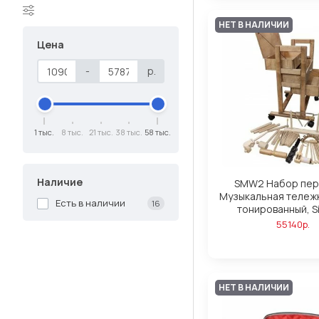
НЕТ В НАЛИЧИИ
Цена
-
р.
1 тыс.
8 тыс.
21 тыс.
38 тыс.
58 тыс.
Наличие
SMW2 Набор пер
Музыкальная тележк
Есть в наличии
16
тонированный, S
55140р.
НЕТ В НАЛИЧИИ