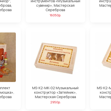
ниор'',
инструментов «Музыкальный
инстру
еброва,
сувенир», Мастерская
Масте
еброва
Сереброва
16050р.
мплект
MS-K2-MK-02 Музыкальный
MS-K2-M
рмошка»,
конструктор «Затейник»,
конст
еброва
Мастерская Сереброва
Масте
2950р.