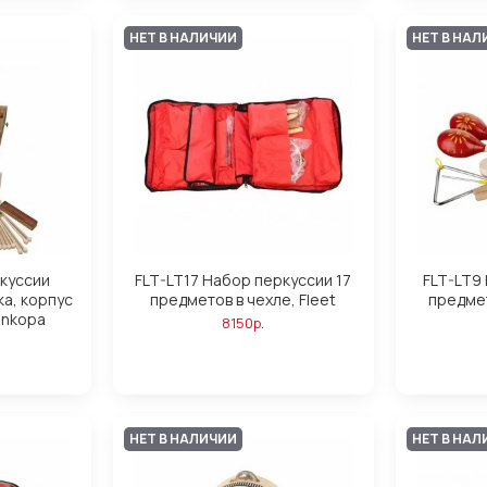
НЕТ В НАЛИЧИИ
НЕТ В НАЛ
куссии
FLT-LT17 Набор перкуссии 17
FLT-LT9
а, корпус
предметов в чехле, Fleet
предмет
inkopa
8150р.
НЕТ В НАЛИЧИИ
НЕТ В НАЛ