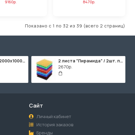
9160р.
8470р.
Показано с 1 по 32 из 39 (всего 2 страниц)
ППУ "Листовой" (2000х1000мм)
2 листа "Пирамида" / 2шт. по 2000х1000мм
2670р.
Сайт
Личный кабинет
История заказов
Бренды