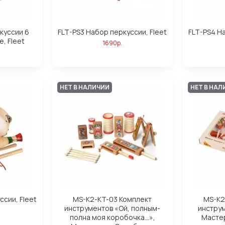
куссии 6
FLT-PS3 Набор перкуссии, Fleet
FLT-PS4 На
, Fleet
1690р.
НЕТ В НАЛИЧИИ
НЕТ В НАЛ
ссии, Fleet
MS-K2-KT-03 Комплект
MS-K2
инструментов «Ой, полным-
инстру
полна моя коробочка…»,
Масте