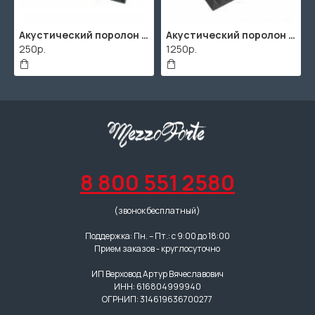
Акустический поролон "Пирамида" / 480x480х30мм / Темно-серый
Акустический поролон "Пирамида" / 2000х1000мм
250р.
1250р.
506
8 800 551 2580
(звонок бесплатный)
Поддержка: Пн. – Пт.: с 9:00 до 18:00
Прием заказов - круглосуточно
ИП Верховод Артур Вячеславович
ИНН: 616804999940
ОГРНИП: 314619636700277