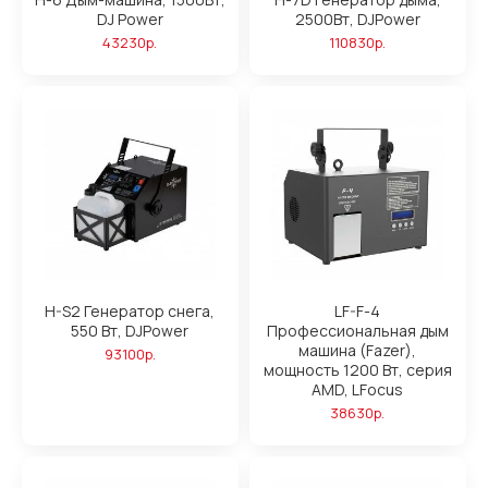
DJ Power
2500Вт, DJPower
43230р.
110830р.
H-S2 Генератор снега,
LF-F-4
550 Вт, DJPower
Профессиональная дым
машина (Fazer),
93100р.
мощность 1200 Вт, серия
AMD, LFocus
38630р.