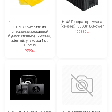
10
H-4S Генератор тумана
(хейзер), 550Вт, DJPower
FTPCY Конфетти из
специализированной
122330р.
бумаги (тишью) 17х55мм,
жёлтый, упаковка 1 кг,
LFocus
1050р.
H-6 Дым-машина, 1500Вт,
H-7D Генератор дыма,