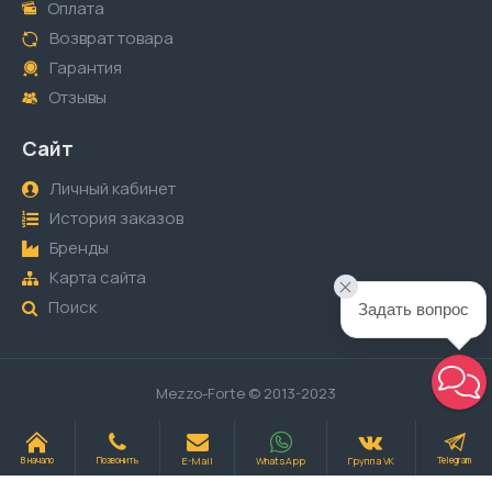
Оплата
Возврат товара
Гарантия
Отзывы
Сайт
Личный кабинет
История заказов
Бренды
Карта сайта
Поиск
Задать вопрос
Mezzo-Forte © 2013-2023
E-Mail
WhatsApp
Группа VK
В начало
Позвонить
Telegram