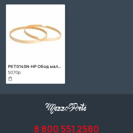
PKT014SN-HP Обод малого и том барабана 14", клен, верхний, Dixon
5070р.
8 800 551 2580