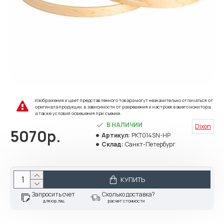
Изображения и цвет представленного товара могут незначительно отличаться от
оригинала продукции, в зависимости от разрешения и настроек вашего монитора,
а также условий освещения при съемке.
В НАЛИЧИИ
Dixon
5070р.
Артикул:
PKT014SN-HP
Склад:
Санкт-Петербург
КУПИТЬ
Запросить счет
Сколько доставка?
для юр.лиц
расчет стоимости