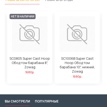
НЕТ В НАЛИЧИИ
SC0805 Super Cast Hoop
SC1006B Super Cast
,
Обод том барабана 8",
Hoop Обод том
Zowag
барабана 10", нижний,
Zowag
1680р.
1680р.
ВЫ СМОТРЕЛИ
ПОПУЛЯРНЫЕ