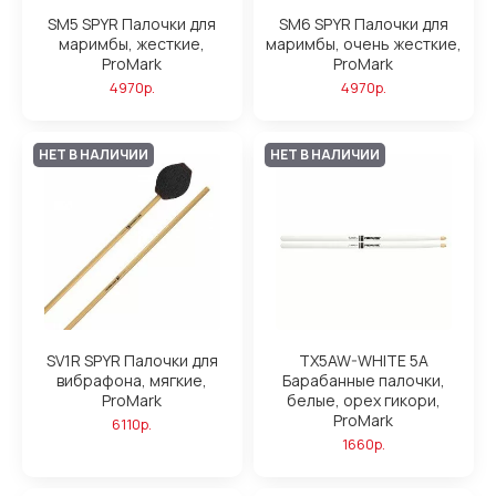
SM5 SPYR Палочки для
SM6 SPYR Палочки для
маримбы, жесткие,
маримбы, очень жесткие,
ProMark
ProMark
4970р.
4970р.
НЕТ В НАЛИЧИИ
НЕТ В НАЛИЧИИ
SV1R SPYR Палочки для
TX5AW-WHITE 5A
вибрафона, мягкие,
Барабанные палочки,
ProMark
белые, орех гикори,
ProMark
6110р.
1660р.