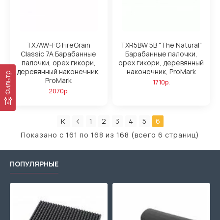
TX7AW-FG FireGrain
TXR5BW 5B "The Natural"
Classic 7A Барабанные
Барабанные палочки,
палочки, орех гикори,
орех гикори, деревянный
деревянный наконечник,
наконечник, ProMark
Фильтр
ProMark
1710р.
2070р.
1
2
3
4
5
6
Показано с 161 по 168 из 168 (всего 6 страниц)
ПОПУЛЯРНЫЕ