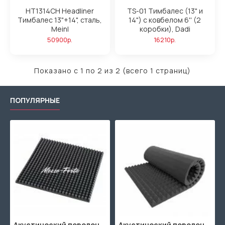
HT1314CH Headliner
TS-01 Тимбалес (13" и
Тимбалес 13"+14", сталь,
14") с ковбелом 6'' (2
Meinl
коробки), Dadi
50900р.
16210р.
Показано с 1 по 2 из 2 (всего 1 страниц)
ПОПУЛЯРНЫЕ
Акустический поролон "Пирамида" / 480x480х30мм / Темно-серый
Акустический поролон "Пирамида" / 2000х1000мм