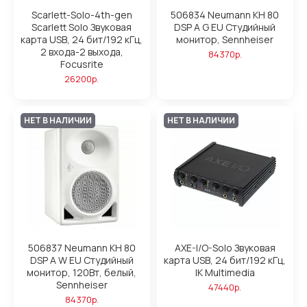
Scarlett-Solo-4th-gen
506834 Neumann KH 80
Scarlett Solo Звуковая
DSP A G EU Студийный
карта USB, 24 бит/192 кГц,
монитор, Sennheiser
2 входа-2 выхода,
84370р.
Focusrite
26200р.
НЕТ В НАЛИЧИИ
НЕТ В НАЛИЧИИ
506837 Neumann KH 80
AXE-I/O-Solo Звуковая
DSP A W EU Студийный
карта USB, 24 бит/192 кГц,
монитор, 120Вт, белый,
IK Multimedia
Sennheiser
47440р.
84370р.