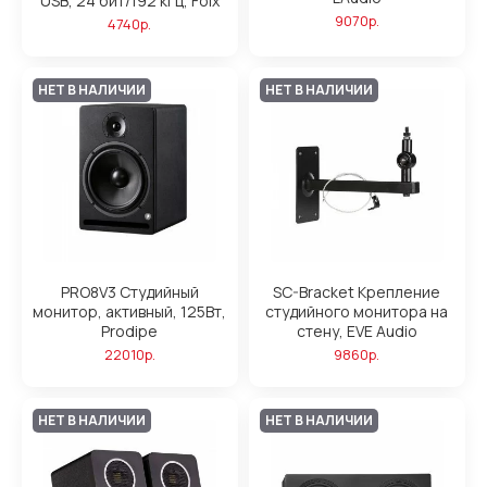
USB, 24 бит/192 кГц, Foix
9070р.
4740р.
НЕТ В НАЛИЧИИ
НЕТ В НАЛИЧИИ
PRO8V3 Студийный
SC-Bracket Крепление
монитор, активный, 125Вт,
студийного монитора на
Prodipe
стену, EVE Audio
22010р.
9860р.
НЕТ В НАЛИЧИИ
НЕТ В НАЛИЧИИ