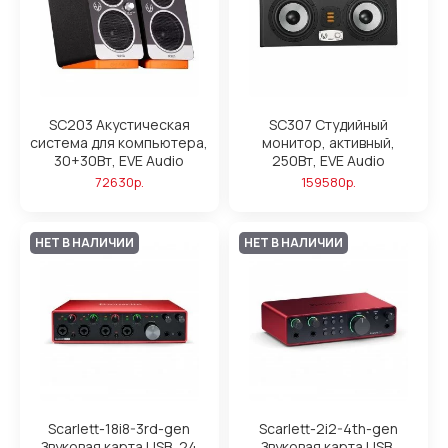
SC203 Акустическая
SC307 Студийный
система для компьютера,
монитор, активный,
30+30Вт, EVE Audio
250Вт, EVE Audio
72630р.
159580р.
НЕТ В НАЛИЧИИ
НЕТ В НАЛИЧИИ
Scarlett-18i8-3rd-gen
Scarlett-2i2-4th-gen
Звуковая карта USB, 24
Звуковая карта USB,