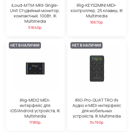
iLoud-MTM-MKII-Single-
iRig-KEYS2MINI MIDI-
Unit Студийный монитор,
контроллер, 25 клавиш, IK
компактный, 100Вт, IK
Multimedia
Multimedia
16670р.
51640р.
НЕТ В НАЛИЧИИ
НЕТ В НАЛИЧИИ
iRig-MIDI2 MIDI-
IRIG-Pro-QUATTRO-IN
интерфейс для
Аудио и MIDI-интерфейс
iOS/Android устройств, IK
для мобильных
Multimedia
устройств, IK Multimedia
11180р.
34760р.