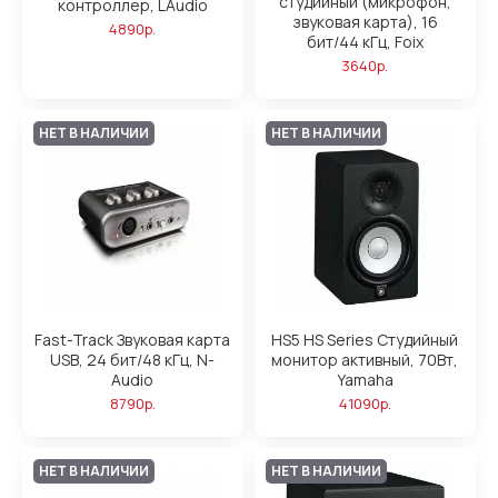
студийный (микрофон,
контроллер, LAudio
звуковая карта), 16
4890р.
бит/44 кГц, Foix
3640р.
НЕТ В НАЛИЧИИ
НЕТ В НАЛИЧИИ
Fast-Track Звуковая карта
HS5 HS Series Студийный
USB, 24 бит/48 кГц, N-
монитор активный, 70Вт,
Audio
Yamaha
8790р.
41090р.
НЕТ В НАЛИЧИИ
НЕТ В НАЛИЧИИ