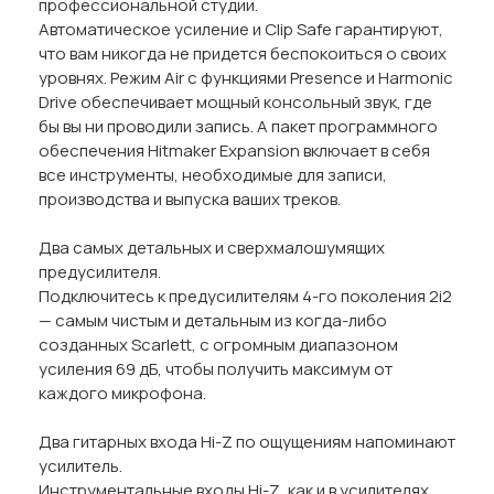
профессиональной студии.
Автоматическое усиление и Clip Safe гарантируют,
что вам никогда не придется беспокоиться о своих
уровнях. Режим Air с функциями Presence и Harmonic
Drive обеспечивает мощный консольный звук, где
бы вы ни проводили запись. А пакет программного
обеспечения Hitmaker Expansion включает в себя
все инструменты, необходимые для записи,
производства и выпуска ваших треков.
Два самых детальных и сверхмалошумящих
предусилителя.
Подключитесь к предусилителям 4-го поколения 2i2
— самым чистым и детальным из когда-либо
созданных Scarlett, с огромным диапазоном
усиления 69 дБ, чтобы получить максимум от
каждого микрофона.
Два гитарных входа Hi-Z по ощущениям напоминают
усилитель.
Инструментальные входы Hi-Z, как и в усилителях,