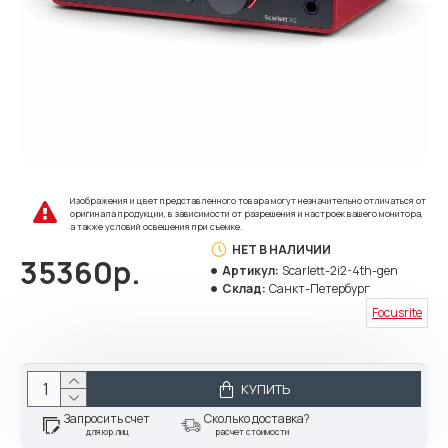
Изображения и цвет представленного товара могут незначительно отличаться от
оригинала продукции, в зависимости от разрешения и настроек вашего монитора,
а также условий освещения при съемке.
НЕТ В НАЛИЧИИ
35360р.
Артикул:
Scarlett-2i2-4th-gen
Склад:
Санкт-Петербург
Focusrite
КУПИТЬ
Запросить счет
Сколько доставка?
для юр.лиц
расчет стоимости