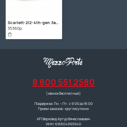
Scarlett-2i2-4th-gen Звуковая карта USB, 24бит/192 кГц, 2 входа-2 выхода, Focusrite
35360р.
8 800 551 2580
(звонок бесплатный)
Поддержка: Пн. – Пт.: с 9:00 до 18:00
Прием заказов - круглосуточно
ИП Верховод Артур Вячеславович
ИНН: 616804999940