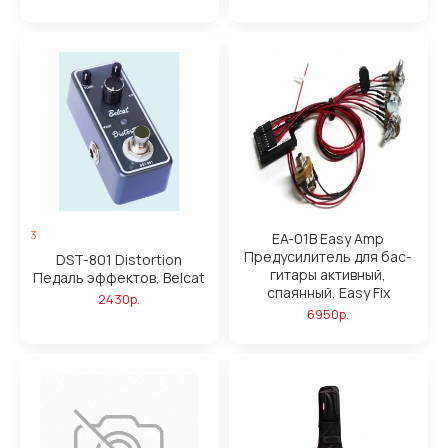
3
EA-01B Easy Amp
Предусилитель для бас-
DST-801 Distortion
гитары активный,
Педаль эффектов, Belcat
спаянный, Easy Fix
2430р.
6950р.