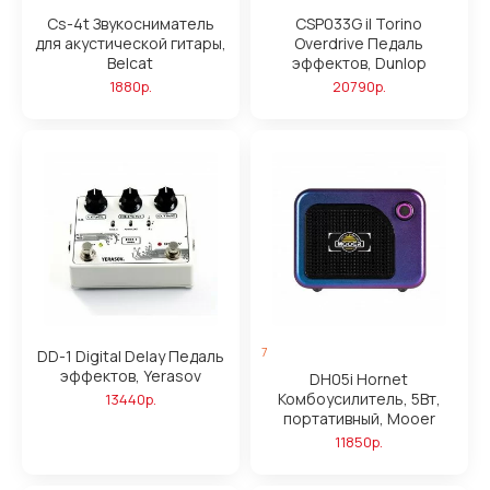
Cs-4t Звукосниматель
CSP033G il Torino
для акустической гитары,
Overdrive Педаль
Belcat
эффектов, Dunlop
1880р.
20790р.
7
DD-1 Digital Delay Педаль
эффектов, Yerasov
DH05i Hornet
Комбоусилитель, 5Вт,
13440р.
портативный, Mooer
11850р.