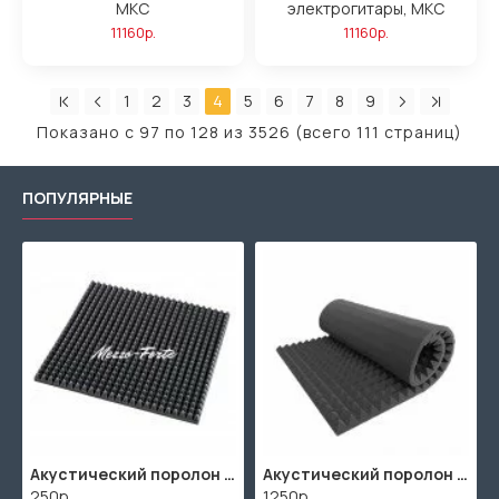
MKC
электрогитары, MKC
11160р.
11160р.
1
2
3
4
5
6
7
8
9
Показано с 97 по 128 из 3526 (всего 111 страниц)
ПОПУЛЯРНЫЕ
Акустический поролон "Пирамида" / 480x480х30мм / Темно-серый
Акустический поролон "Пирамида" / 2000х1000мм
250р.
1250р.