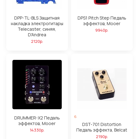
DPP-TL-BLS Защитная
DPS1 Pitch Step Педаль
накладка электрогитары
эффектов, Mooer
Telecaster, синяя,
9940р.
D'Andrea
2120р.
6
DRUMMER-X2 Педаль
эффектов, Mooer
DST-701 Distortion
Педаль эффекта, Belcat
14330р.
2190р.