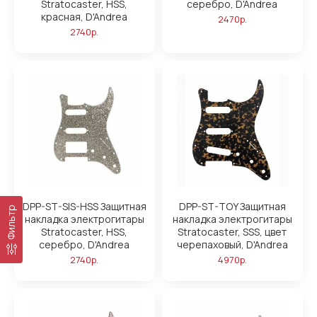
Stratocaster, HSS,
серебро, D'Andrea
красная, D'Andrea
2470р.
2740р.
DPP-ST-SIS-HSS Защитная
DPP-ST-TOY Защитная
Фильтр
накладка электрогитары
накладка электрогитары
Stratocaster, HSS,
Stratocaster, SSS, цвет
серебро, D'Andrea
черепаховый, D'Andrea
2740р.
4970р.