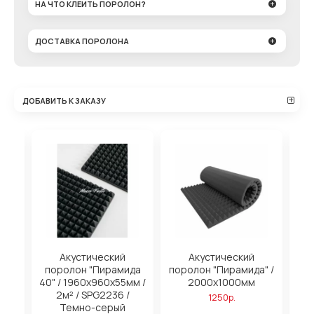
НА ЧТО КЛЕИТЬ ПОРОЛОН?
ДОСТАВКА ПОРОЛОНА
ДОБАВИТЬ К ЗАКАЗУ
Акустический
Акустический
Ак
ида
поролон "Пирамида
поролон "Пирамида" /
мм /
40" / 1960х960х55мм /
2000х1000мм
/
2м² / SPG2236 /
1250р.
Темно-серый