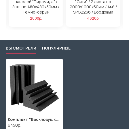
панелей "Пирамида" /
"Сити" / 2 листа по
/
8шт. по 480x480х30мм /
2000х1000х50мм / 4м² /
2
ый
Темно-серый
SPG2236 / Бордовый
2000р.
4320р.
ВЫ СМОТРЕЛИ
ПОПУЛЯРНЫЕ
Комплект "Бас-ловушка 250" / 6шт. по 1000х250х250мм / SPG2236 / Темно-серый
6450р.