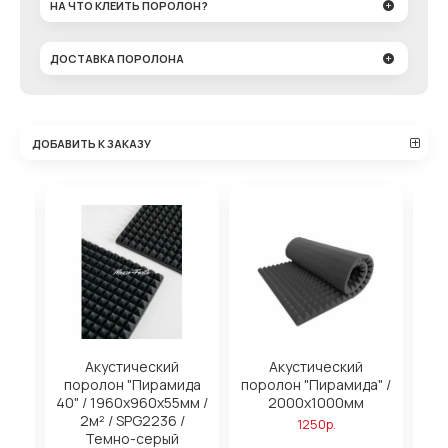
НА ЧТО КЛЕИТЬ ПОРОЛОН?
ДОСТАВКА ПОРОЛОНА
ДОБАВИТЬ К ЗАКАЗУ
Акустический
Акустический
Ак
ида
поролон "Пирамида
поролон "Пирамида" /
мм /
40" / 1960х960х55мм /
2000х1000мм
/
2м² / SPG2236 /
1250р.
Темно-серый