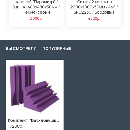
панелей "Пирамида" /
"Сити" / 2 листа по
/
8шт. по 480x480х30мм /
2000х1000х50мм / 4м² /
2
ый
Темно-серый
SPG2236 / Бордовый
2000р.
4320р.
ВЫ СМОТРЕЛИ
ПОПУЛЯРНЫЕ
Комплект "Бас-ловушка 250" / 16шт. по 1000х250х250мм / SPG2236 / Фиолетовый
17200р.