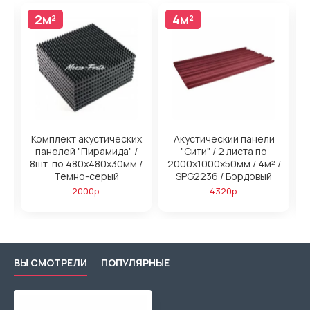
2м²
4м²
4м²
н
Комплект акустических
Акустический панели
панелей "Пирамида" /
"Сити" / 2 листа по
/
8шт. по 480x480х30мм /
2000х1000х50мм / 4м² /
2
ый
Темно-серый
SPG2236 / Бордовый
2000р.
4320р.
ВЫ СМОТРЕЛИ
ПОПУЛЯРНЫЕ