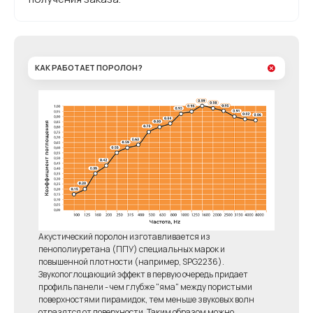
КАК РАБОТАЕТ ПОРОЛОН?
Акустический поролон изготавливается из
пенополиуретана (ППУ) специальных марок и
повышенной плотности (например, SPG2236).
Звукопоглощающий эффект в первую очередь придает
профиль панели - чем глубже "яма" между пористыми
поверхностями пирамидок, тем меньше звуковых волн
отразятся от поверхности. Таким образом можно