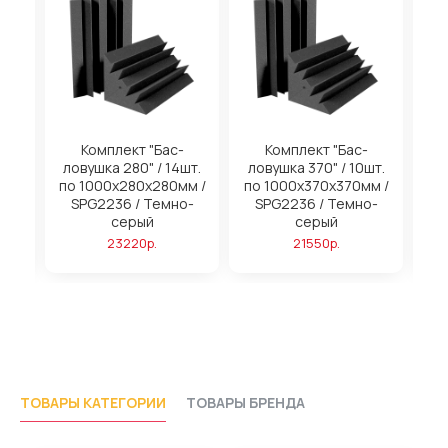
на
Комплект "Бас-
Комплект "Бас-
ловушка 280" / 14шт.
ловушка 370" / 10шт.
м
по 1000х280х280мм /
по 1000х370х370мм /
SPG2236 / Темно-
SPG2236 / Темно-
серый
серый
23220р.
21550р.
ТОВАРЫ КАТЕГОРИИ
ТОВАРЫ БРЕНДА