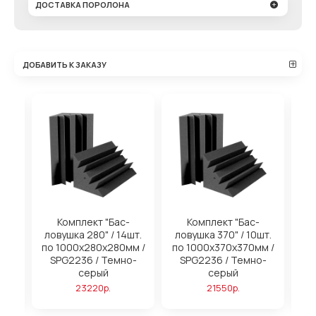
ДОСТАВКА ПОРОЛОНА
ДОБАВИТЬ К ЗАКАЗУ
на
Комплект "Бас-
Комплект "Бас-
ловушка 280" / 14шт.
ловушка 370" / 10шт.
м
по 1000х280х280мм /
по 1000х370х370мм /
SPG2236 / Темно-
SPG2236 / Темно-
серый
серый
23220р.
21550р.