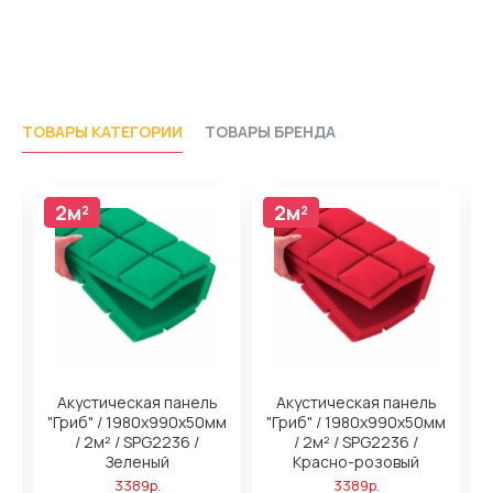
ТОВАРЫ КАТЕГОРИИ
ТОВАРЫ БРЕНДА
2м²
2м²
2м²
2м²
Акустическая панель
Акустическая панель
м
"Гриб" / 1980х990х50мм
"Гриб" / 1980х990х50мм
/ 2м² / SPG2236 /
/ 2м² / SPG2236 /
Зеленый
Красно-розовый
3389р.
3389р.