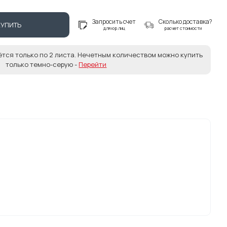
Запросить счет
Сколько доставка?
КУПИТЬ
для юр.лиц
расчет стоимости
ётся только по 2 листа. Нечетным количеством можно купить
только темно-серую -
Перейти