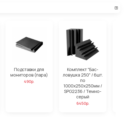
Подставки для
Комплект "Бас-
Компле
мониторов (пара)
ловушка 250" / 6шт.
ловушк
по
16ш
490р.
1000х250х250мм /
1000х25
SPG2236 / Темно-
SPG2236
серый
си
6450р.
172