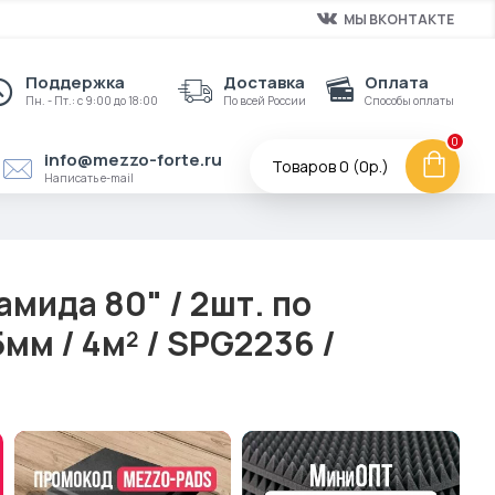
МЫ ВКОНТАКТЕ
Поддержка
Доставка
Оплата
Пн. - Пт.: с 9:00 до 18:00
По всей России
Способы оплаты
0
info@mezzo-forte.ru
Товаров 0 (0р.)
Написать e-mail
амида 80" / 2шт. по
м / 4м² / SPG2236 /