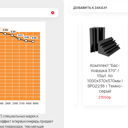
ДОБАВИТЬ К ЗАКАЗУ
ля поролона
Комплект "Бас-
Комплект "Бас-
ond Basic
ловушка 280" /
ловушка 370" /
14шт. по
10шт. по
750р.
1000х280х280мм /
1000х370х370мм /
SPG2236 / Темно-
SPG2236 / Темно-
серый
серый
23220р.
21550р.
У) специальных марок и
ффект в первую очередь придает
ями пирамидок, тем меньше