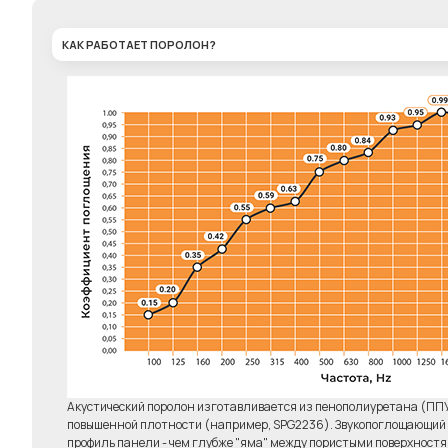
КАК РАБОТАЕТ ПОРОЛОН?
Комплект 6 штук
Клей д
"Бас-ловушка"
Elab
6450р.
Акустический поролон изготавливается из пенополиуретана (ПП
повышенной плотности (например, SPG2236). Звукопоглощающий э
профиль панели - чем глубже "яма" между пористыми поверхност