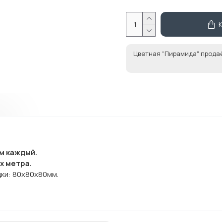
Цветная "Пирамида" прода
м каждый.
х метра.
ки: 80x80x80мм.