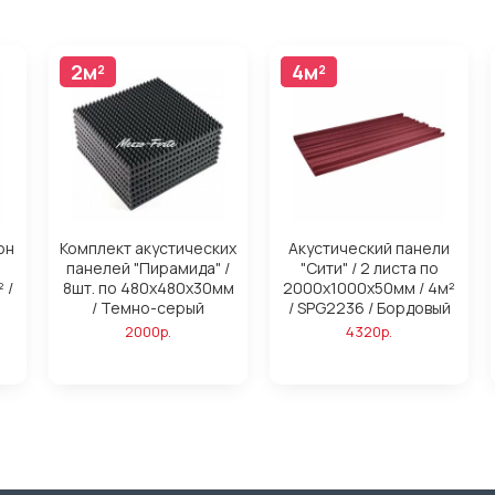
2м²
4м²
4м²
он
Комплект акустических
Акустический панели
панелей "Пирамида" /
"Сити" / 2 листа по
 /
8шт. по 480x480х30мм
2000х1000х50мм / 4м²
/ Темно-серый
/ SPG2236 / Бордовый
2000р.
4320р.