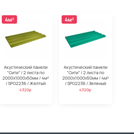
4м²
4м²
4м²
4м²
Акустический панели
Акустический панели
"Сити" / 2 листа по
"Сити" / 2 листа по
2000х1000х50мм / 4м²
2000х1000х50мм / 4м²
/ SPG2236 / Желтый
/ SPG2236 / Зеленый
4320р.
4320р.