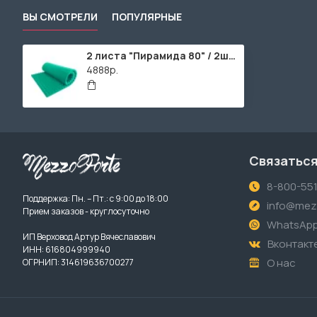
ВЫ СМОТРЕЛИ
ПОПУЛЯРНЫЕ
2 листа "Пирамида 80" / 2шт. по 1920х960х95мм / 4м² / SPG2236 / Зеленый
4888р.
Связаться
8-800-55
Поддержка: Пн. – Пт.: с 9:00 до 18:00
info@mezz
Прием заказов - круглосуточно
WhatsAp
ИП Верховод Артур Вячеславович
Вконтакт
ИНН: 616804999940
О нас
ОГРНИП: 314619636700277