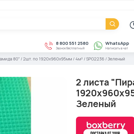
8 800 551 2580
WhatsApp
Звонок бесплатный
Написать в чат
амида 80" / 2шт. по 1920х960х95мм / 4м² / SPG2236 / Зеленый
2 листа "Пир
1920х960х95м
Зеленый