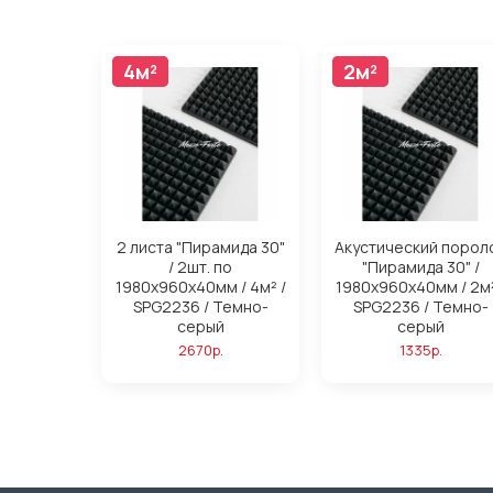
4м²
4м²
2м²
2м²
2 листа "Пирамида 30"
Акустический порол
/ 2шт. по
"Пирамида 30" /
1980х960х40мм / 4м² /
1980х960х40мм / 2м²
SPG2236 / Темно-
SPG2236 / Темно-
серый
серый
2670р.
1335р.