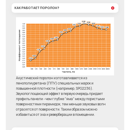
КАК РАБОТАЕТ ПОРОЛОН?
Акустический поролон изготавливается из
пенополиуретана (ППУ) специальных марок и
повышенной плотности (например, SPG2236).
Звукопоглощающий эффект в первую очередь придает
профиль панели - чем глубже "яма" между пористыми
поверхностями пирамидок, тем меньше звуковых волн
отразятся от поверхности. Таким образом можно
избавиться от эха и реверберации в помещении.