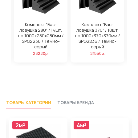
на
Комплект "Бас-
Комплект "Бас-
ловушка 280" / 14шт.
ловушка 370" / 10шт.
м
по 1000х280х280мм /
по 1000х370х370мм /
SPG2236 / Темно-
SPG2236 / Темно-
серый
серый
23220р.
21550р.
ТОВАРЫ КАТЕГОРИИ
ТОВАРЫ БРЕНДА
2м²
4м²
4м²