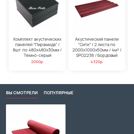
н
Комплект акустических
Акустический панели
панелей "Пирамида" /
"Сити" / 2 листа по
/
8шт. по 480x480х30мм /
2000х1000х50мм / 4м² /
2
ый
Темно-серый
SPG2236 / Бордовый
2000р.
4320р.
ВЫ СМОТРЕЛИ
ПОПУЛЯРНЫЕ