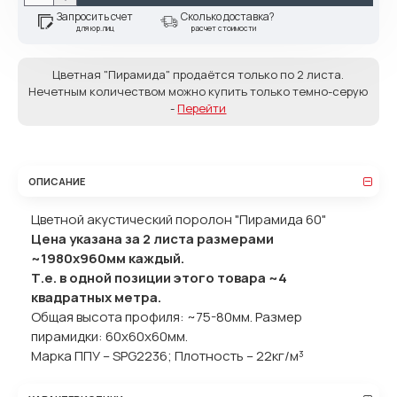
Запросить счет
Сколько доставка?
для юр.лиц
расчет стоимости
Цветная "Пирамида" продаётся только по 2 листа.
Нечетным количеством можно купить только темно-серую
-
Перейти
ОПИСАНИЕ
Цветной акустический поролон "Пирамида 60"
Цена указана за 2 листа размерами
~1980х960мм каждый.
Т.е. в одной позиции этого товара ~4
квадратных метра.
Общая высота профиля: ~75-80мм. Размер
пирамидки: 60x60x60мм.
Марка ППУ – SPG2236; Плотность – 22кг/м³