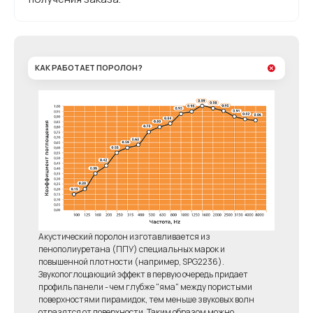
КАК РАБОТАЕТ ПОРОЛОН?
Акустический поролон изготавливается из
пенополиуретана (ППУ) специальных марок и
повышенной плотности (например, SPG2236).
Звукопоглощающий эффект в первую очередь придает
профиль панели - чем глубже "яма" между пористыми
поверхностями пирамидок, тем меньше звуковых волн
отразятся от поверхности. Таким образом можно