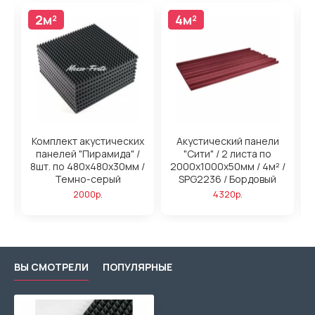
2м²
4м²
4м²
н
Комплект акустических
Акустический панели
панелей "Пирамида" /
"Сити" / 2 листа по
/
8шт. по 480x480х30мм /
2000х1000х50мм / 4м² /
2
ый
Темно-серый
SPG2236 / Бордовый
2000р.
4320р.
ВЫ СМОТРЕЛИ
ПОПУЛЯРНЫЕ