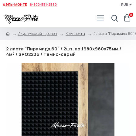
ЭЛЬ-МОНТЕ
8-800-551-2580
RUB
0
Акустический поролон
Комплекты
2 листа "Пирамида 60" /
2 листа "Пирамида 60" / 2шт. по 1980х960х75мм /
4м² / SPG2236 / Темно-серый