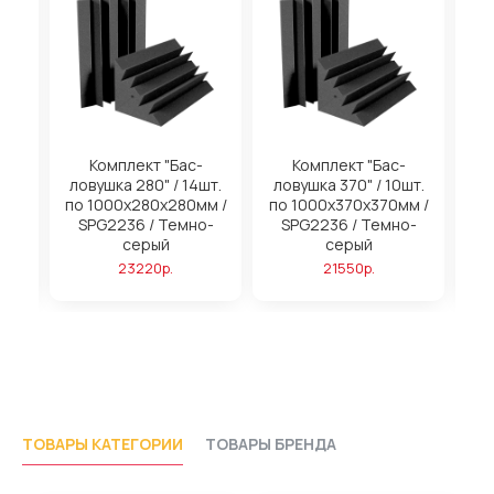
на
Комплект "Бас-
Комплект "Бас-
ловушка 280" / 14шт.
ловушка 370" / 10шт.
м
по 1000х280х280мм /
по 1000х370х370мм /
SPG2236 / Темно-
SPG2236 / Темно-
серый
серый
23220р.
21550р.
ТОВАРЫ КАТЕГОРИИ
ТОВАРЫ БРЕНДА